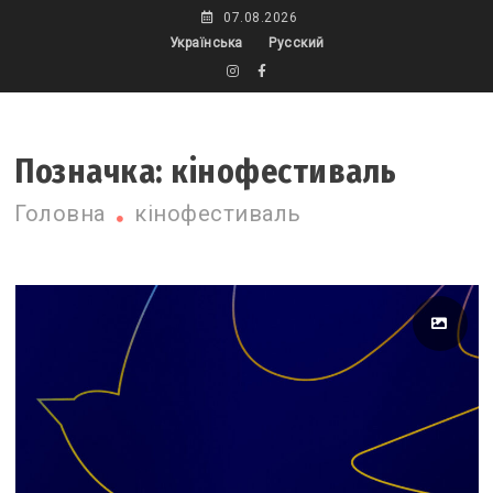
Skip
07.08.2026
to
Українська
Русский
content
Позначка:
кінофестиваль
Головна
кінофестиваль