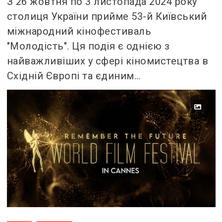
З 26 жовтня по 3 листопада 2024 року
столиця України прийме 53-й Київський
міжнародний кінофестиваль
"Молодість". Ця подія є однією з
найважливіших у сфері кіномистецтва в
Східній Європі та єдиним…