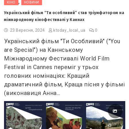
,
КІНО
НОВИНИ
Український фільм “Ти особливий” став тріумфатором на
міжнародному кінофестивалі у Каннах
23 Вересня, 2024
ktoday_local_ua
0
Український фільм "Ти Особливий" ("You
are Special") на Каннському
Міжнародному Фестивалі World Film
Festival in Cannes переміг у трьох
головних номінаціях: Кращий
драматичний фільм, Краща пісня у фільмі
(виконавиця Анна…