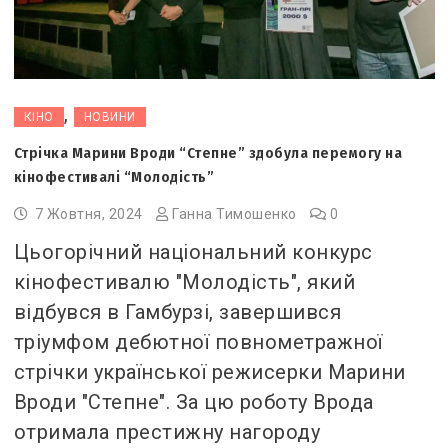
,
КІНО
НОВИНИ
Стрічка Марини Вроди “Степне” здобула перемогу на
кінофестивалі “Молодість”
7 Жовтня, 2024
Ганна Тимошенко
0
Цьогорічний національний конкурс
кінофестивалю "Молодість", який
відбувся в Гамбурзі, завершився
тріумфом дебютної повнометражної
стрічки української режисерки Марини
Вроди "Степне". За цю роботу Врода
отримала престижну нагороду