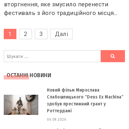
вторгнення, яке змусило перенести
фестиваль з його традиційного місця…
Пагінація
1
2
3
Далі
записів
Ви
шукали
ОСТАННІ НОВИНИ
Новий фільм Мирослава
Слабошпицького “Deus Ex Machina”
здобув престижний грант у
Роттердамі
06.08.2026