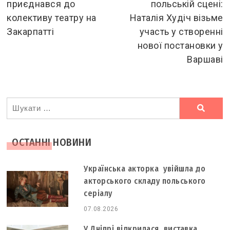
приєднався до
польській сцені:
articles
колективу театру на
Наталія Худіч візьме
Закарпатті
участь у створенні
нової постановки у
Варшаві
Ви
шукали
ОСТАННІ НОВИНИ
Українська акторка увійшла до
акторського складу польського
серіалу
07.08.2026
У Дніпрі відкрилася виставка