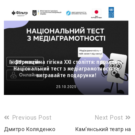
Інформаційна гігієна XXI століття: проходьте
Національний тест з медіаграмотності та
вигравайте подарунки!
25.10.2025
Read
Previous Post
Next Post
more
Дмитро Коляденко
Кам’янський театр на