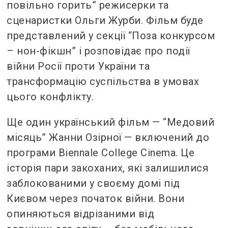
повільно горить” режисерки та
сценаристки Ольги Журби. Фільм буде
представлений у секції “Поза конкурсом
– нон-фікшн” і розповідає про події
війни Росії проти України та
трансформацію суспільства в умовах
цього конфлікту.
Ще один український фільм — “Медовий
місяць” Жанни Озірної — включений до
програми Biennale College Cinema. Це
історія пари закоханих, які залишилися
заблокованими у своєму домі під
Києвом через початок війни. Вони
опиняються відрізаними від