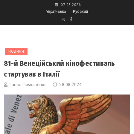
Skip
07.08.2026
to
Українська
Русский
content
НОВИНИ
81-й Венеційський кінофестиваль
стартував в Італії
Ганна Тимошенко
28.08.2024