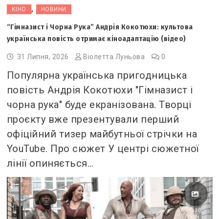
,
КІНО
НОВИНИ
“Гімназист і Чорна Рука” Андрія Кокотюхи: культова
українська повість отримає кіноадаптацію (відео)
31 Липня, 2026
Віолетта Луньова
0
Популярна українська пригодницька
повість Андрія Кокотюхи "Гімназист і
чорна рука" буде екранізована. Творці
проєкту вже презентували перший
офіційний тизер майбутньої стрічки на
YouTube. Про сюжет У центрі сюжетної
лінії опиняється…