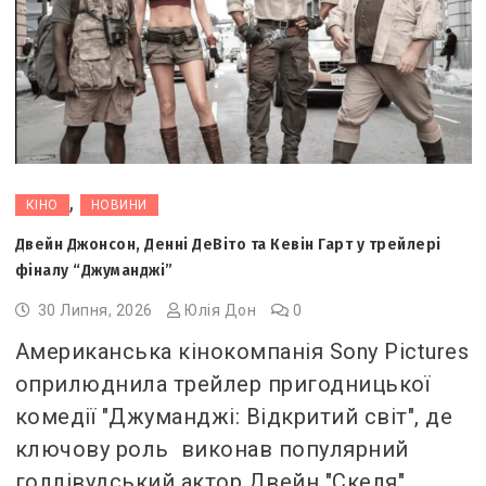
,
КІНО
НОВИНИ
Двейн Джонсон, Денні ДеВіто та Кевін Гарт у трейлері
фіналу “Джуманджі”
30 Липня, 2026
Юлія Дон
0
Американська кінокомпанія Sony Pictures
оприлюднила трейлер пригодницької
комедії "Джуманджі: Відкритий світ", де
ключову роль виконав популярний
голлівудський актор Двейн "Скеля"