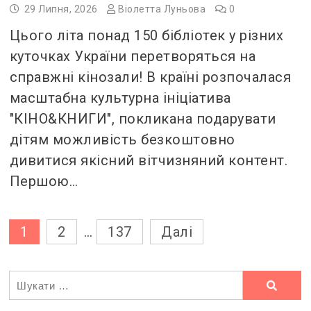
29 Липня, 2026
Віолетта Луньова
0
Цього літа понад 150 бібліотек у різних
куточках України перетворяться на
справжні кінозали! В країні розпочалася
масштабна культурна ініціатива
"КІНО&КНИГИ", покликана подарувати
дітям можливість безкоштовно
дивитися якісний вітчизняний контент.
Першою…
Пагінація
1
2
…
137
Далі
записів
Ви
шукали