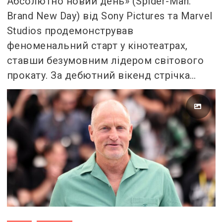
Абсолютно новий день» (Spider-Man:
Brand New Day) від Sony Pictures та Marvel
Studios продемонстрував
феноменальний старт у кінотеатрах,
ставши безумовним лідером світового
прокату. За дебютний вікенд стрічка…