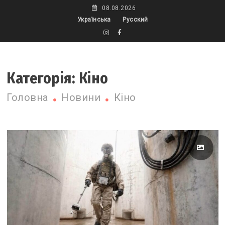
Skip
08.08.2026
to
Українська
Русский
content
Категорія:
Кіно
Головна
Новини
Кіно