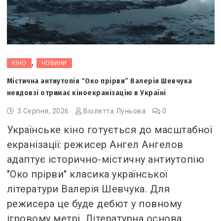
,
КІНО
НОВИНИ
Містична антиутопія “Око прірви” Валерія Шевчука
невдовзі отримає кіноекранізацію в Україні
3 Серпня, 2026
Віолетта Луньова
0
Українське кіно готується до масштабної
екранізації: режисер Ангел Ангелов
адаптує історично-містичну антиутопію
"Око прірви" класика української
літератури Валерія Шевчука. Для
режисера це буде дебют у повному
ігровому метрі. Літературна основа…