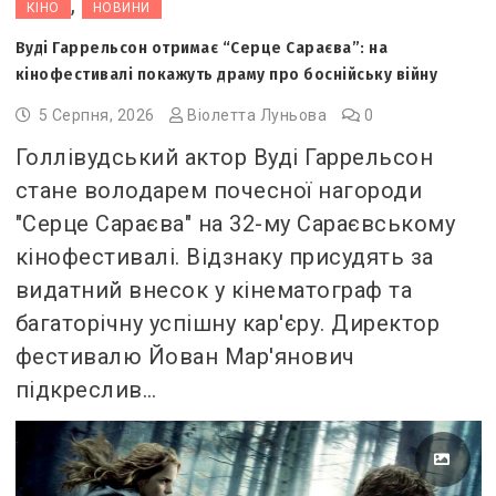
,
КІНО
НОВИНИ
Вуді Гаррельсон отримає “Серце Сараєва”: на
кінофестивалі покажуть драму про боснійську війну
5 Серпня, 2026
Віолетта Луньова
0
Голлівудський актор Вуді Гаррельсон
стане володарем почесної нагороди
"Серце Сараєва" на 32-му Сараєвському
кінофестивалі. Відзнаку присудять за
видатний внесок у кінематограф та
багаторічну успішну кар'єру. Директор
фестивалю Йован Мар'янович
підкреслив…