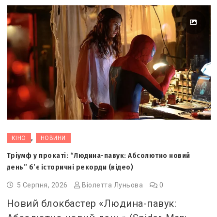
,
КІНО
НОВИНИ
Тріумф у прокаті: “Людина-павук: Абсолютно новий
день” б’є історичні рекорди (відео)
5 Серпня, 2026
Віолетта Луньова
0
Новий блокбастер «Людина-павук: