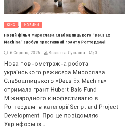
,
КІНО
НОВИНИ
Новий фільм Мирослава Слабошпицького “Deus Ex
Machina” здобув престижний грант у Роттердамі
6 Серпня, 2026
Віолетта Луньова
0
Нова повнометражна робота
українського режисера Мирослава
Слабошпицького «Deus Ex Machina»
отримала грант Hubert Bals Fund
Міжнародного кінофестивалю в
Роттердамі в категорії Script and Project
Development. Про це повідомляє
Укрінформ із…