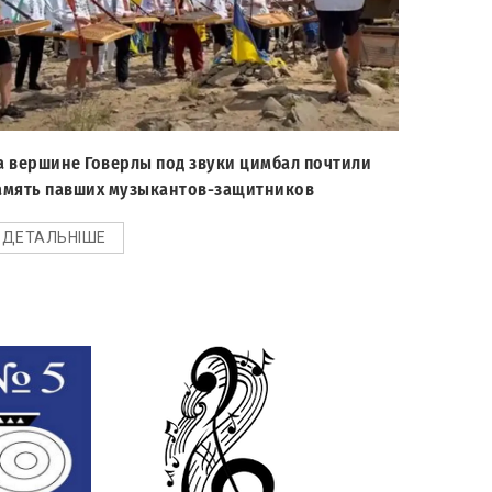
а вершине Говерлы под звуки цимбал почтили
амять павших музыкантов-защитников
ДЕТАЛЬНІШЕ