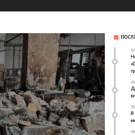
ПОСЛ
06
Н
«
г
06
Д
к
06
В
м
06