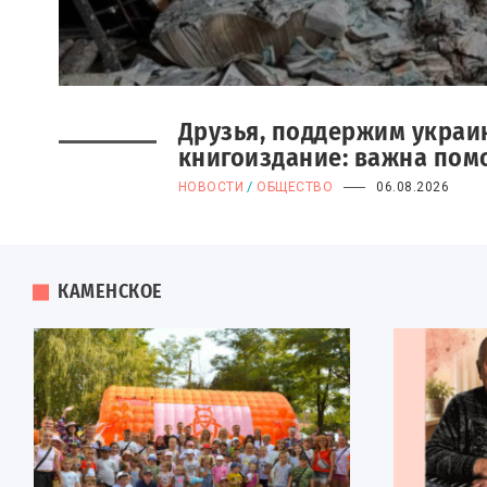
Новый фильм Мирослава 
Друзья, поддержим украи
«Deus Ex Machina» получ
книгоиздание: важна пом
грант в Роттердаме
НОВОСТИ
ОБЩЕСТВО
06.08.2026
КИНО
НОВОСТИ
06.08.2026
КАМЕНСКОЕ