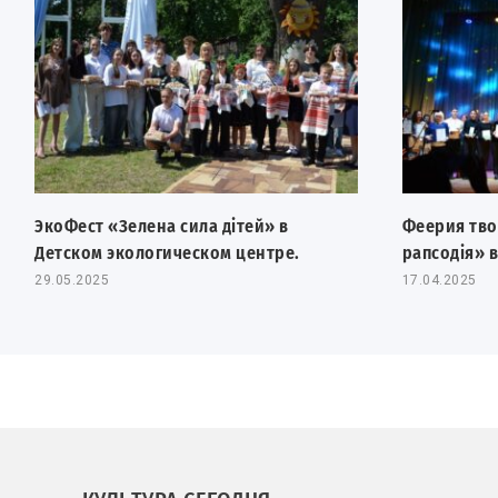
ЭкоФест «Зелена сила дітей» в
Феерия тво
Детском экологическом центре.
рапсодія» 
29.05.2025
17.04.2025