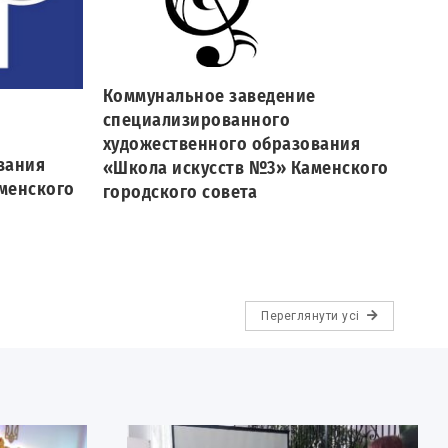
Ком
спе
худ
«Шк
Коммунальное заведение
гор
е
специализированного
художественного образования
вания
«Школа искусств №3» Каменского
менского
городского совета
Переглянути усі