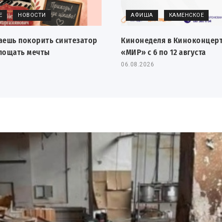
Е
НОВОСТИ
АФИША
КАМЕНСКОЕ
аешь покорить синтезатор
Кинонеделя в Киноконцер
лощать мечты
«МИР» с 6 по 12 августа
06.08.2026