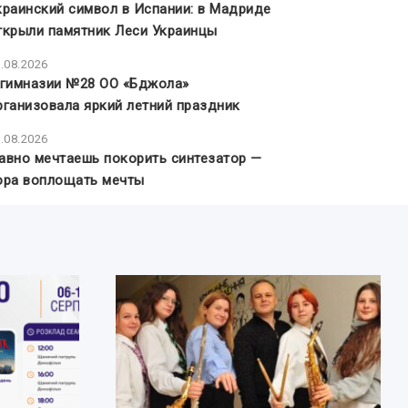
краинский символ в Испании: в Мадриде
ткрыли памятник Леси Украинцы
.08.2026
 гимназии №28 ОО «Бджола»
рганизовала яркий летний праздник
.08.2026
авно мечтаешь покорить синтезатор —
ора воплощать мечты