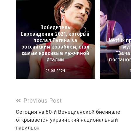
Победитель
Евровидения-2021, который
послал Путина за
Netflix 
российским кораблем, стал
му
самым красивым мужчиной
“Зача
Италии
постано
23.05.2024
Read
Previous Post
more
Сегодня на 60-й Венецианской биеннале
открывается украинский национальный
articles
павильон