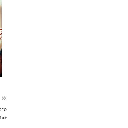
ого
ть»