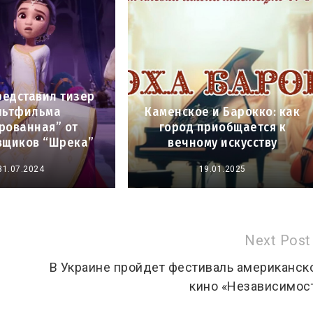
представил тизер
льтфильма
Каменское и Барокко: как
рованная” от
город приобщается к
вщиков “Шрека”
вечному искусству
31.07.2024
19.01.2025
Next Post
В Украине пройдет фестиваль американск
кино «Независимос