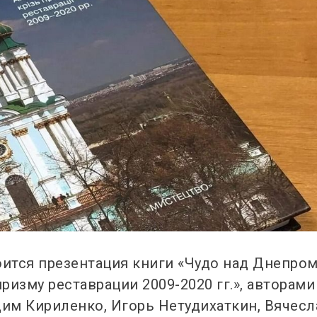
оится презентация книги «Чудо над Днепром
изму реставрации 2009-2020 гг.», авторами
дим Кириленко, Игорь Нетудихаткин, Вячесл