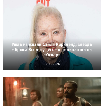
Ушла из жизни Салли Киркленд: звезда
«Брюса Всемогущего» и номинантка на
«Оскар»
13.11.2025