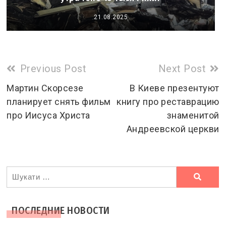
21.08.2025
Read
Previous Post
Next Post
more
Мартин Скорсезе
В Киеве презентуют
планирует снять фильм
книгу про реставрацию
articles
про Иисуса Христа
знаменитой
Андреевской церкви
Ви
шукали
ПОСЛЕДНИЕ НОВОСТИ