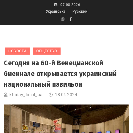
Skip
07.08.2026
to
Українська
Русский
content
НОВОСТИ
ОБЩЕСТВО
Сегодня на 60-й Венецианской
биеннале открывается украинский
национальный павильон
ktoday_local_ua
18.04.2024