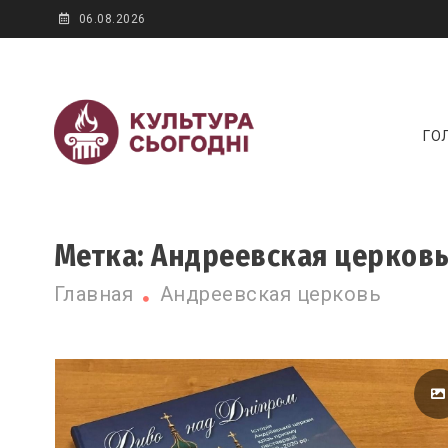
Skip
06.08.2026
to
content
Новини культур
ГО
Культура сегодня
Метка:
Андреевская церков
Главная
Андреевская церковь