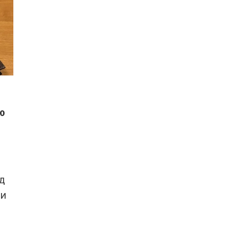
ию
д
ви