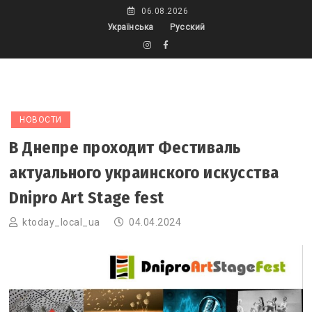
Skip
06.08.2026
to
Українська
Русский
content
НОВОСТИ
В Днепре проходит Фестиваль
актуального украинского искусства
Dnipro Art Stage fest
ktoday_local_ua
04.04.2024