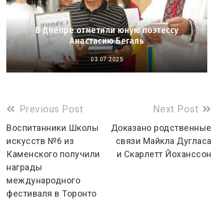
В Днепре отметили юную поэтессу
Анастасию Бегаль
03.07.2025
Read
Previous Post
Next Post
more
Воспитанники Школы
Доказано родственные
искусств №6 из
связи Майкла Дугласа
articles
Каменского получили
и Скарлетт Йоханссон
награды
международного
фестиваля в Торонто