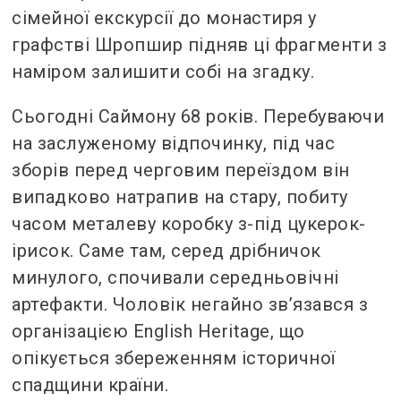
сімейної екскурсії до монастиря у
графстві Шропшир підняв ці фрагменти з
наміром залишити собі на згадку.
Сьогодні Саймону 68 років. Перебуваючи
на заслуженому відпочинку, під час
зборів перед черговим переїздом він
випадково натрапив на стару, побиту
часом металеву коробку з-під цукерок-
ірисок. Саме там, серед дрібничок
минулого, спочивали середньовічні
артефакти. Чоловік негайно зв’язався з
організацією English Heritage, що
опікується збереженням історичної
спадщини країни.