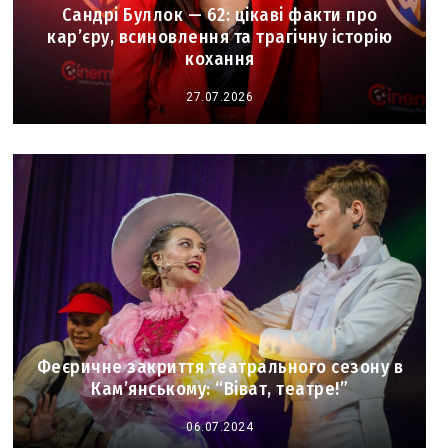
Сандрі Буллок — 62: цікаві факти про
кар’єру, всиновлення та трагічну історію
кохання
27.07.2026
Феєричне закриття театрального сезону в
Кам’янському: “Віват, театре!”
06.07.2024