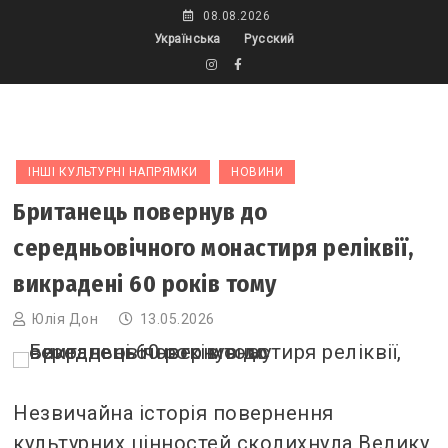
Skip
08.08.2026
to
Українська
Русский
content
ІНШІ КУЛЬТУРНІ НАПРЯМКИ
НОВИНИ
Британець повернув до
середньовічного монастиря реліквії,
викрадені 60 років тому
Юлія Дон
13.05.2026
Незвичайна історія повернення
культурних цінностей сколихнула Велику