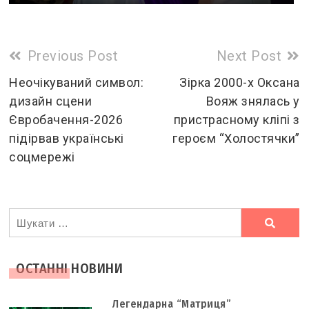
Read
Previous Post
Next Post
more
Неочікуваний символ:
Зірка 2000-х Оксана
дизайн сцени
Вояж знялась у
articles
Євробачення-2026
пристрасному кліпі з
підірвав українські
героєм “Холостячки”
соцмережі
Ви
шукали
ОСТАННІ НОВИНИ
Легендарна “Матриця”