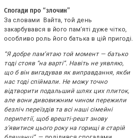
Спогади про “злочин”
За словами Вайта, той день
закарбувався в його пам’яті дуже чітко,
особливо роль його батька в цій пригоді.
“Я добре пам’ятаю той момент — батько
тоді стояв “на варті”. Навіть не уявляю,
що б він вигадував як виправдання, якби
нас тоді спіймали. Не можу точно
відтворити подальший шлях цих плиток,
але вони дивовижним чином пережили
безліч переїздів та всі наші сімейні
перипетії, щоб врешті-решт знову
з’явитися цього року на горищі в старій
бляшанці”,
— поділився спогадами