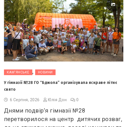
,
КАМ'ЯНСЬКЕ
НОВИНИ
У гімназії №28 ГО “Бджола” організувала яскраве літнє
свято
6 Серпня, 2026
Юлія Дон
0
Днями подвір’я гімназії №28
перетворилося на центр дитячих розваг,