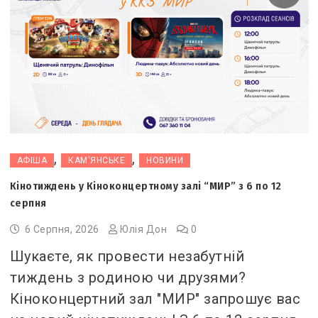
,
,
АФІША
КАМ'ЯНСЬКЕ
НОВИНИ
Кінотиждень у Кіноконцертному залі “МИР” з 6 по 12
серпня
6 Серпня, 2026
Юлія Дон
0
Шукаєте, як провести незабутній
тиждень з родиною чи друзями?
Кіноконцертний зал "МИР" запрошує вас