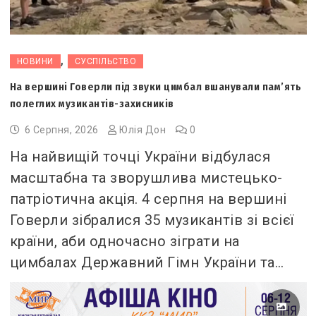
,
НОВИНИ
СУСПІЛЬСТВО
На вершині Говерли під звуки цимбал вшанували пам’ять
полеглих музикантів-захисників
6 Серпня, 2026
Юлія Дон
0
На найвищій точці України відбулася
масштабна та зворушлива мистецько-
патріотична акція. 4 серпня на вершині
Говерли зібралися 35 музикантів зі всієї
країни, аби одночасно зіграти на
цимбалах Державний Гімн України та…