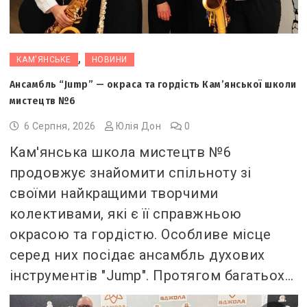
,
КАМ'ЯНСЬКЕ
НОВИНИ
Ансамбль “Jump” — окраса та гордість Кам’янської школи
мистецтв №6
6 Серпня, 2026
Юлія Дон
0
Кам'янська школа мистецтв №6
продовжує знайомити спільноту зі
своїми найкращими творчими
колективами, які є її справжньою
окрасою та гордістю. Особливе місце
серед них посідає ансамбль духових
інструментів "Jump". Протягом багатьох…