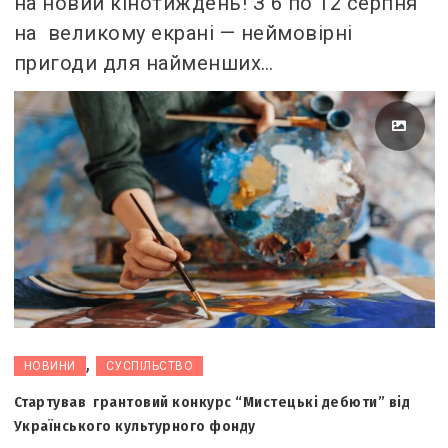
на новий кінотиждень! З 6 по 12 серпня
на великому екрані — неймовірні
пригоди для найменших…
,
НОВИНИ
СУСПІЛЬСТВО
Стартував грантовий конкурс “Мистецькі дебюти” від
Українського культурного фонду