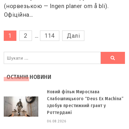
(норвезькою — Ingen planer om å bli).
Офіційна…
Пагінація
1
2
…
114
Далі
записів
Ви
шукали
ОСТАННІ НОВИНИ
Новий фільм Мирослава
Слабошпицького “Deus Ex Machina”
здобув престижний грант у
Роттердамі
06.08.2026