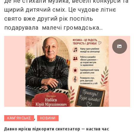
де не стихали музика, веселі конкурси та
щирий дитячий сміх. Це чудове літнє
свято вже другий рік поспіль
подарувала малечі громадська…
,
КАМ'ЯНСЬКЕ
НОВИНИ
Давно мрієш підкорити синтезатор — настав час