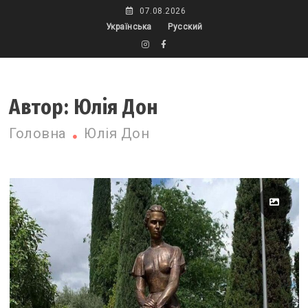
Skip
07.08.2026
to
Українська
Русский
content
Автор:
Юлія Дон
Головна
Юлія Дон