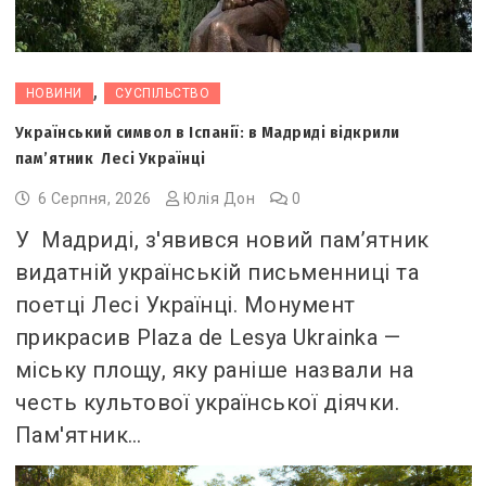
,
НОВИНИ
СУСПІЛЬСТВО
Український символ в Іспанії: в Мадриді відкрили
пам’ятник Лесі Українці
6 Серпня, 2026
Юлія Дон
0
У Мадриді, з'явився новий пам’ятник
видатній українській письменниці та
поетці Лесі Українці. Монумент
прикрасив Plaza de Lesya Ukrainka —
міську площу, яку раніше назвали на
честь культової української діячки.
Пам'ятник…