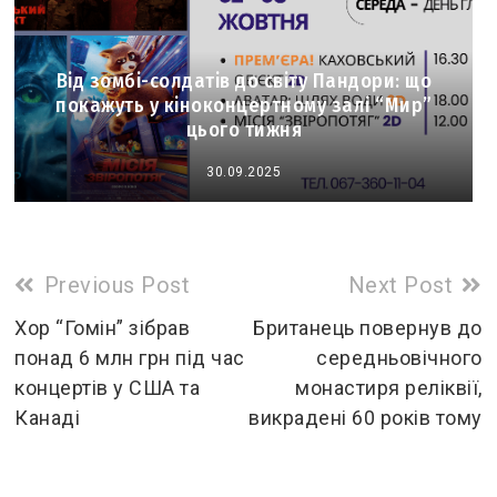
Від зомбі-солдатів до світу Пандори: що
покажуть у кіноконцертному залі “Мир”
цього тижня
30.09.2025
Read
Previous Post
Next Post
more
Хор “Гомін” зібрав
Британець повернув до
понад 6 млн грн під час
середньовічного
articles
концертів у США та
монастиря реліквії,
Канаді
викрадені 60 років тому