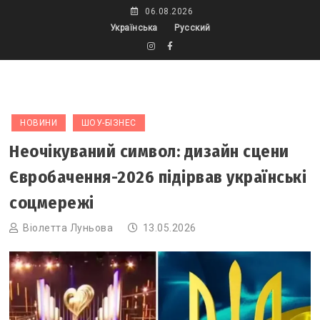
Skip
06.08.2026
to
Українська
Русский
content
НОВИНИ
ШОУ-БІЗНЕС
Неочікуваний символ: дизайн сцени
Євробачення-2026 підірвав українські
соцмережі
Віолетта Луньова
13.05.2026