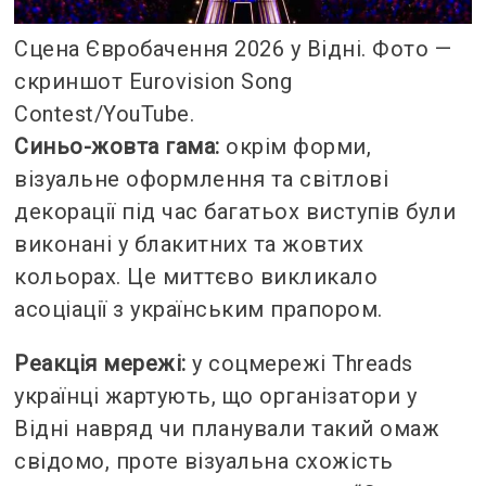
Сцена Євробачення 2026 у Відні. Фото —
скриншот Eurovision Song
Contest/YouTube.
Синьо-жовта гама:
окрім форми,
візуальне оформлення та світлові
декорації під час багатьох виступів були
виконані у блакитних та жовтих
кольорах. Це миттєво викликало
асоціації з українським прапором.
Реакція мережі:
у соцмережі Threads
українці жартують, що організатори у
Відні навряд чи планували такий омаж
свідомо, проте візуальна схожість