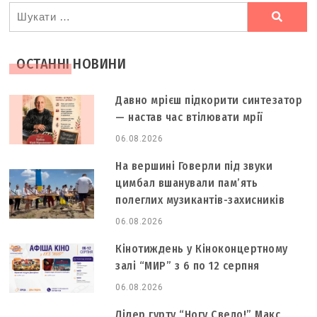
Ви
шукали
ОСТАННІ НОВИНИ
Давно мрієш підкорити синтезатор
— настав час втілювати мрії
06.08.2026
На вершині Говерли під звуки
цимбал вшанували пам’ять
полеглих музикантів-захисників
06.08.2026
Кінотиждень у Кіноконцертному
залі “МИР” з 6 по 12 серпня
06.08.2026
Лідер гурту “Ногу Свело!” Макс