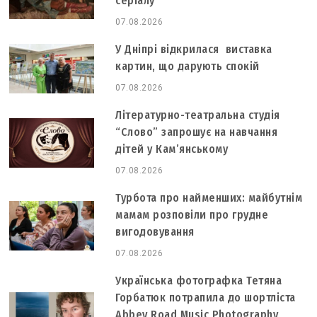
серіалу
07.08.2026
У Дніпрі відкрилася виставка
картин, що дарують спокій
07.08.2026
Літературно-театральна студія
“Слово” запрошує на навчання
дітей у Кам’янському
07.08.2026
Турбота про найменших: майбутнім
мамам розповіли про грудне
вигодовування
07.08.2026
Українська фотографка Тетяна
Горбатюк потрапила до шортліста
Abbey Road Music Photography