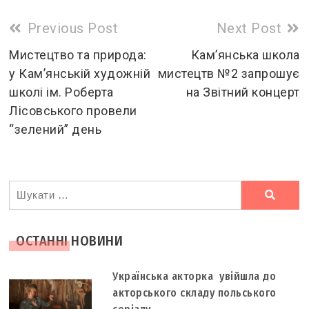
Read
Previous Post
Next Post
more
Мистецтво та природа:
Кам’янська школа
у Кам’янській художній
мистецтв №2 запрошує
articles
школі ім. Роберта
на Звітний концерт
Лісовського провели
“зелений” день
Ви
шукали
ОСТАННІ НОВИНИ
Українська акторка увійшла до
акторського складу польського