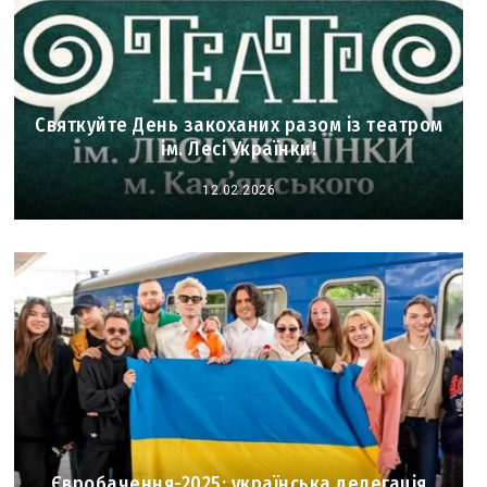
Святкуйте День закоханих разом із театром
ім. Лесі Українки!
12.02.2026
Євробачення-2025: українська делегація