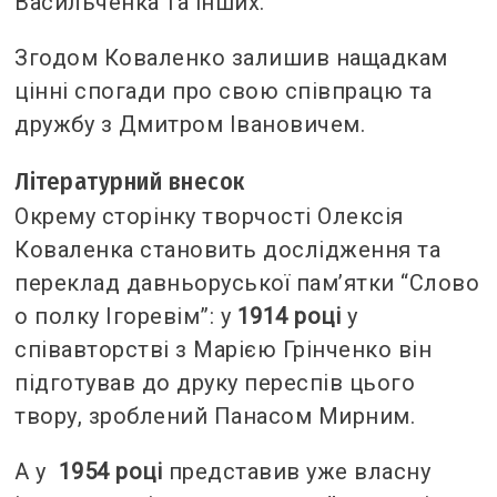
Васильченка та інших.
Згодом Коваленко залишив нащадкам
цінні спогади про свою співпрацю та
дружбу з Дмитром Івановичем.
Літературний внесок
Окрему сторінку творчості Олексія
Коваленка становить дослідження та
переклад давньоруської пам’ятки “Слово
о полку Ігоревім”: у
1914 році
у
співавторстві з Марією Грінченко він
підготував до друку переспів цього
твору, зроблений Панасом Мирним.
А у
1954 році
представив уже власну