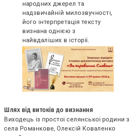
народних джерел та
надзвичайній милозвучності,
його інтерпретація тексту
визнана однією з
найвдаліших в історії.
Шлях від витоків до визнання
Виходець із простої селянської родини з
села Романкове, Олексій Коваленко