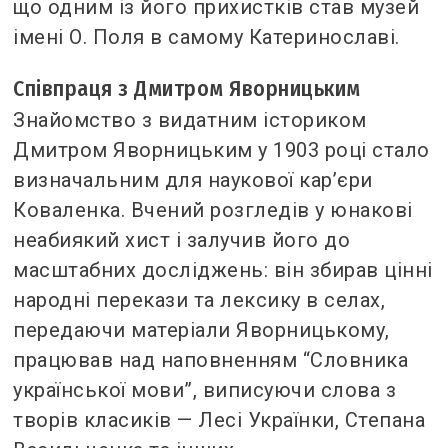
що одним із його прихистків став музей
імені О. Поля в самому Катеринославі.
Співпраця з Дмитром Яворницьким
Знайомство з видатним істориком
Дмитром Яворницьким у 1903 році стало
визначальним для наукової кар’єри
Коваленка. Вчений розгледів у юнакові
неабиякий хист і залучив його до
масштабних досліджень: він збирав цінні
народні перекази та лексику в селах,
передаючи матеріали Яворницькому,
працював над наповненням “Словника
української мови”, виписуючи слова з
творів класиків — Лесі Українки, Степана