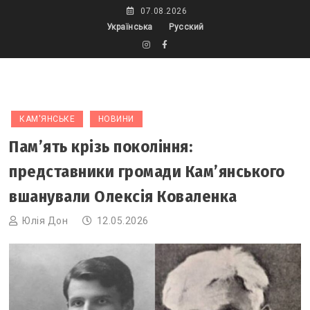
Skip
07.08.2026
to
Українська
Русский
content
КАМ'ЯНСЬКЕ
НОВИНИ
Пам’ять крізь покоління:
представники громади Кам’янського
вшанували Олексія Коваленка
Юлія Дон
12.05.2026