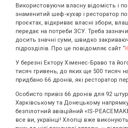
Використовуючи власну відомість і по
знаменитий шеф-кухар і ресторатор пос
проєктах, відкриває власні збори, влаш
передає на потреби ЗСУ. Треба зазнач
досить значні суми, швидко закриваюч
підрозділів. Про це повідомляє сайт “
У березні Ектору Хіменес-Браво та йо
тисяч гривень, до яких ще 500 тисяч н
придбано 66 дронів, які ресторатор пе
Особисто привіз 66 дронів для 92 шту
Харківському та Донецькому напрямку.
безпілотний авіаційний «IS-PEACEMAKER
все ви, українці! Хлопці вже виконуют