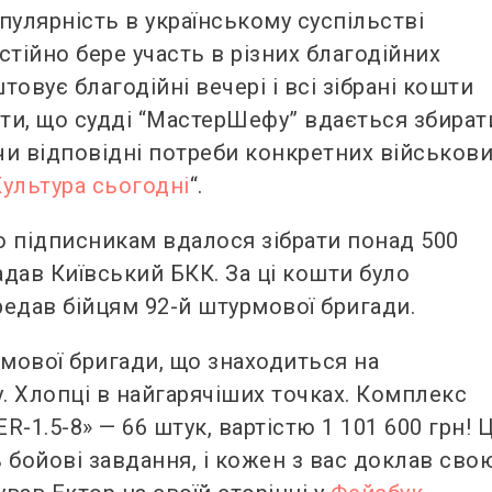
пулярність в українському суспільстві
тійно бере участь в різних благодійних
товує благодійні вечері і всі зібрані кошти
ити, що судді “МастерШефу” вдається збират
и відповідні потреби конкретних військов
Культура сьогодні
“.
го підписникам вдалося зібрати понад 500
адав Київський БКК. За ці кошти було
редав бійцям 92-й штурмової бригади.
рмової бригади, що знаходиться на
 Хлопці в найгарячіших точках. Комплекс
-1.5-8» — 66 штук, вартістю 1 101 600 грн! 
ь бойові завдання, і кожен з вас доклав сво