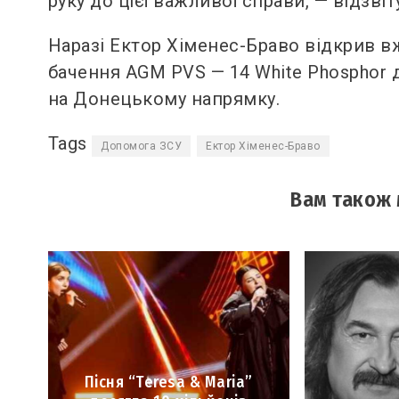
руку до цієї важливої справи, — відзвіт
Наразі Ектор Хіменес-Браво відкрив вж
бачення AGM PVS — 14 White Phosphor д
на Донецькому напрямку.
Tags
Допомога ЗСУ
Ектор Хіменес-Браво
Вам також
Пісня “Teresa & Maria”