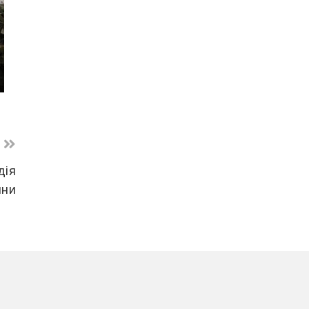
дія
йни