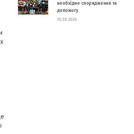
необхідне спорядження та
допомогу
05.08.2026
и
их
Це
ю