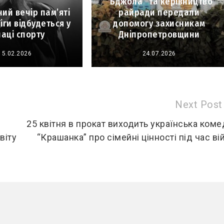
“Бджола” та керівництво
ий вечір пам’яті
райради передали
іги відбудеться у
допомогу захисникам
аці спорту
Дніпропетровщини
15.02.2026
24.07.2026
Next Post
25 квітня в прокат виходить українська коме
віту
“Крашанка” про сімейні цінності під час ві