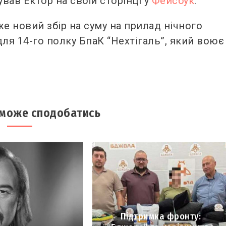
ував Ектор на своїй сторінці у
Фейсбук
.
е новий збір на суму на прилад нічного
ля 14-го полку БпаК “Нехтігаль”, який воює
 може сподобатись
Підтримка фронту: