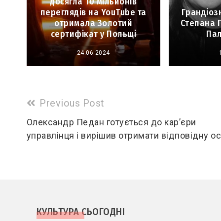
досягла 10 мільйонів
переглядів на YouTube та
Грандіозн
отримала Золотий
Степана Г
сертифікат у Польщі
Пал
24.06.2024
Read
Previous Post
more
Олександр Педан готується до кар’єри
управлінця і вирішив отримати відповідну ос
articles
КУЛЬТУРА СЬОГОДНІ