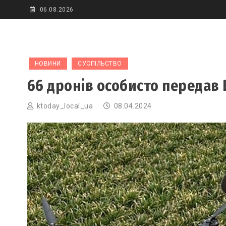
Skip
06.08.2026
to
content
НОВИНИ
СУСПІЛЬСТВО
66 дронів особисто передав
ktoday_local_ua
08.04.2024