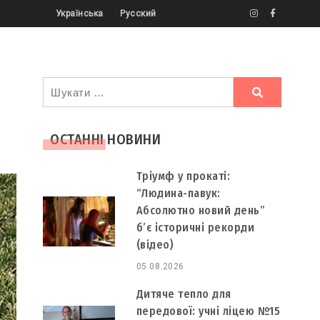
Українська
Русский
Ви
шукали
ОСТАННІ НОВИНИ
Тріумф у прокаті:
“Людина-павук:
Абсолютно новий день”
б’є історичні рекорди
(відео)
05.08.2026
Дитяче тепло для
передової: учні ліцею №15