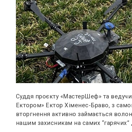
Суддя проєкту «МастерШеф» та ведучи
Ектором» Ектор Хіменес-Браво, з сам
вторгнення активно займається воло
нашим захисникам на самих “гарячих” 