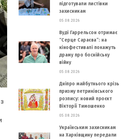
підготували листівки
захисникам
05.08.2026
Вуді Гаррельсон отримає
“Серце Сараєва”: на
кінофестивалі покажуть
драму про боснійську
війну
05.08.2026
Дніпро майбутнього крізь
призму петриківського
розпису: новий проєкт
 з
Вікторії Тимошенко
05.08.2026
и
Українським захисникам
на Харківщину передали