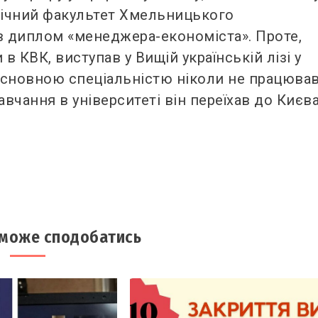
омічний факультет Хмельницького
в диплом «менеджера-економіста». Проте,
 в КВК, виступав у Вищій українській лізі у
 основною спеціальністю ніколи не працював
вчання в університеті він переїхав до Києва
 може сподобатись