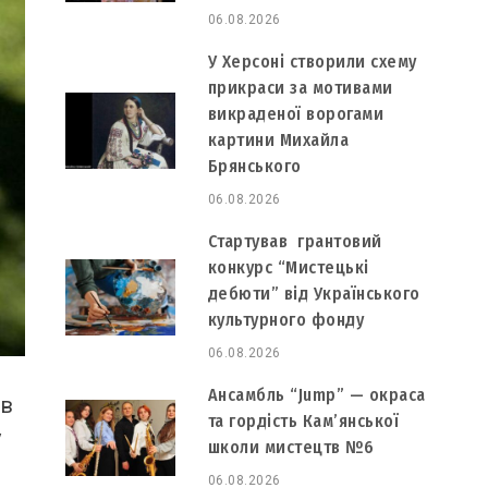
06.08.2026
У Херсоні створили схему
прикраси за мотивами
викраденої ворогами
картини Михайла
Брянського
06.08.2026
Стартував грантовий
конкурс “Мистецькі
дебюти” від Українського
культурного фонду
06.08.2026
Ансамбль “Jump” — окраса
ив
та гордість Кам’янської
у
школи мистецтв №6
06.08.2026