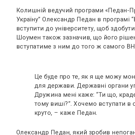
Колишній ведучий програми «Педан-Пр
Україну” Олександр Педан в програмі “
вступити до університету, щоб здобути
Шоумен також зазначив, що його рішен
вступатиме з ним до того ж самого ВН
Це буде про те, як я ще можу м
для держави. Державні органи уп
Дружина мені каже: “Ти що, крад
тому виші?”. Хочемо вступати в о
круто, – каже Педан.
Олександр Педан, який зробив непогану