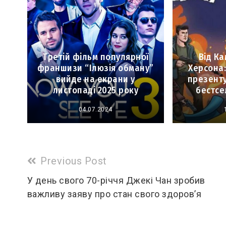
Третій фільм популярної
Від Ка
франшизи “Ілюзія обману”
Херсона
вийде на екрани у
презенту
листопаді 2025 року
бестсе
04.07.2024
Read
Previous Post
more
У день свого 70-річчя Джекі Чан зробив
важливу заяву про стан свого здоров’я
articles