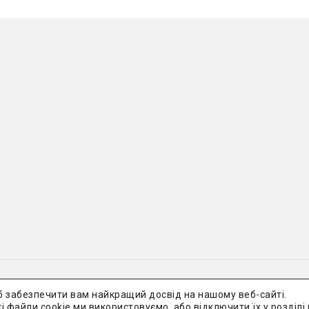
сьогодні
Всі права захищені.
Політика конфід
б забезпечити вам найкращий досвід на нашому веб-сайті.
кі файли cookie ми використовуємо, або відключити їх у розділі