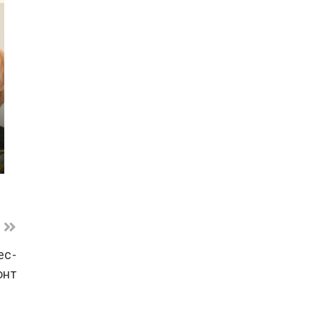
ес-
онт