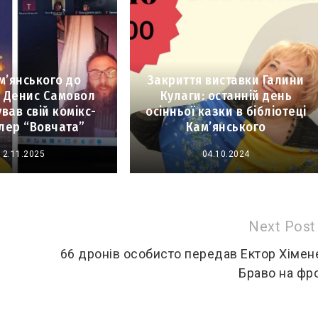
м’янського до
Закриття виставки Галини
: Денис Самовол
Кулаги: останній день
вав свій комікс-
осінньої казки в бібліотеці
лер “Вовчата”
Кам’янського
12.11.2025
04.10.2024
Next Post
66 дронів особисто передав Ектор Хімен
Браво на фр