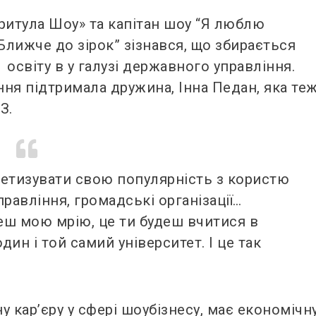
итула Шоу» та капітан шоу “Я люблю
Ближче до зірок” зізнався, що збирається
 освіту в у галузі державного управління.
ня підтримала дружина, Інна Педан, яка те
З.
онетизувати свою популярність з користю
равління, громадські організації…
еш мою мрію, це ти будеш вчитися в
дин і той самий університет. І це так
 кар’єру у сфері шоубізнесу, має економічн