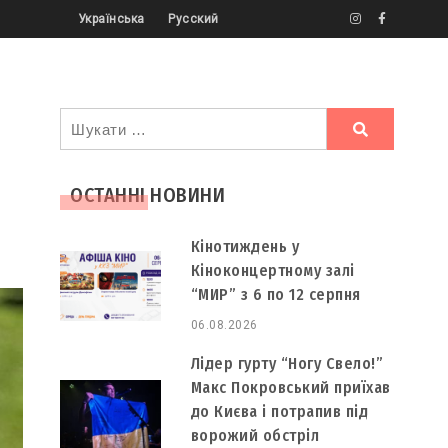
Українська
Русский
Ви
шукали
ОСТАННІ НОВИНИ
Кінотиждень у
Кіноконцертному залі
“МИР” з 6 по 12 серпня
06.08.2026
Лідер гурту “Ногу Свело!”
Макс Покровський приїхав
до Києва і потрапив під
ворожий обстріл