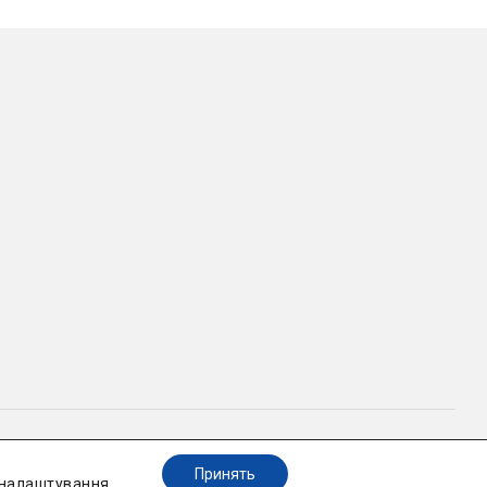
енційності
Принять
налаштування
.