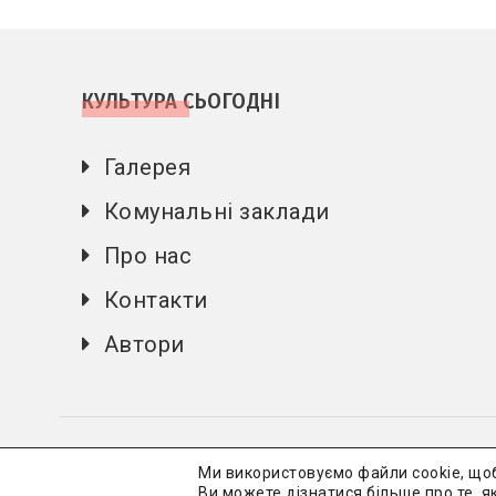
КУЛЬТУРА СЬОГОДНІ
Галерея
Комунальні заклади
Про нас
Контакти
Автори
Культура 
Ми використовуємо файли cookie, що
Ви можете дізнатися більше про те, я