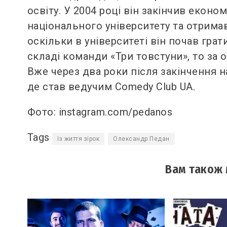
освіту. У 2004 році він закінчив екон
національного університету та отрима
оскільки в університеті він почав грати
складі команди «Три товстуни», то за
Вже через два роки після закінчення на
де став ведучим Comedy Club UA.
Фото: instagram.com/pedanos
Tags
Із життя зірок
Олександр Педан
Вам також