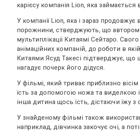
карієсу компанія Lion, яка займається
У компанії Lion, яка і зараз продовжує
порожнини, стверджують, що автором ц
мультиплікації Китаямі Сейтаро. Свого 
анімаційних компаній, до роботи в якій
Китаями Ясуд Такесі підтверджує, що 
нагадує почерк його дідуся.
У фільмі, який триває приблизно вісі
їсть за допомогою ножа та виделкою і
інша дитина щось їсть, дістаючи їжу з 
У знайденому фільмі також використано
наприклад, дівчинка закочує очі, а пот