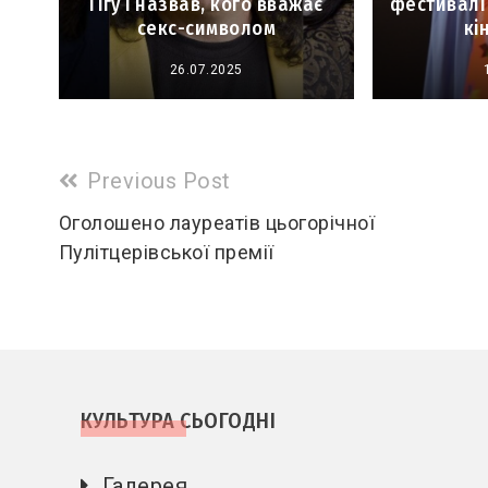
Гігу і назвав, кого вважає
фестивалі
секс-символом
кі
26.07.2025
Read
Previous Post
more
Оголошено лауреатів цьогорічної
Пулітцерівської премії
articles
КУЛЬТУРА СЬОГОДНІ
Галерея