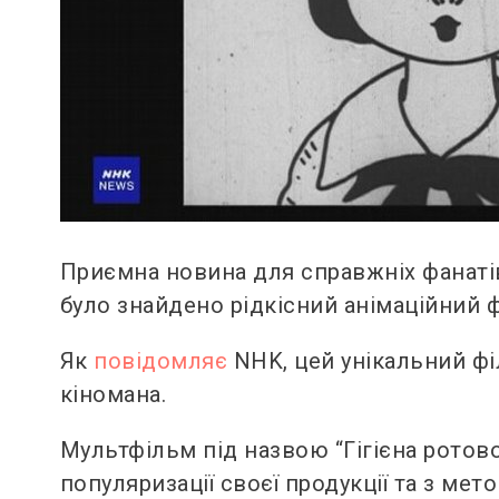
Приємна новина для справжніх фанаті
було знайдено рідкісний анімаційний ф
Як
повідомляє
NHK, цей унікальний фі
кіномана.
Мультфільм під назвою “Гігієна ротов
популяризації своєї продукції та з ме