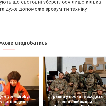
ують що сьогодні збереглося лише кілька
ота дуже допоможе зрозуміти техніку
 може сподобатись
Деміург” здобув
2 травня у прокат виходить
у нагороду на
фільм Любомира