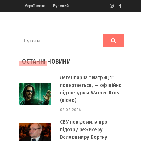
Українська
Русский
Ви
шукали
ОСТАННІ НОВИНИ
Легендарна “Матриця”
повертається, — офіційно
підтвердила Warner Bros.
(відео)
08.08.2026
СБУ повідомила про
підозру режисеру
Володимиру Бортку