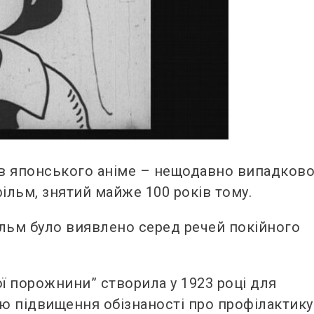
в японського аніме – нещодавно випадков
ільм, знятий майже 100 років тому.
льм було виявлено серед речей покійного
ої порожнини” створила у 1923 році для
тою підвищення обізнаності про профілактику