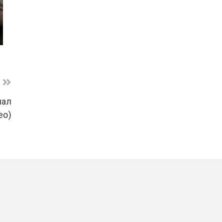
нал
ео)