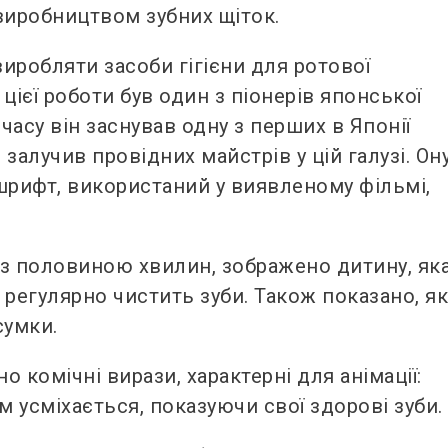
 виробництвом зубних щіток.
 виробляти засоби гігієни для ротової
ієї роботи був один з піонерів японської
часу він заснував одну з перших в Японії
 залучив провідних майстрів у цій галузі. Он
шрифт, використаний у виявленому фільмі,
м з половиною хвилин, зображено дитину, як
 регулярно чистить зуби. Також показано, я
сумки.
 комічні вирази, характерні для анімації:
ім усміхається, показуючи свої здорові зуби.