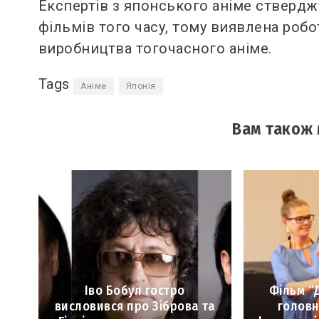
Експертів з японського аніме ствердж
фільмів того часу, тому виявлена роб
виробництва тогочасного аніме.
Tags
Аніме
Японія
Вам також
Іво Бобул гостро
Фільм “
висловився про Зіброва та
головн