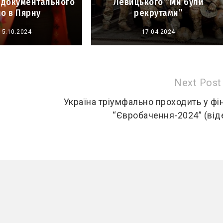
 документального
Левицького “Ми були
но в Пярну
рекрутами”
15.10.2024
17.04.2024
Next Post
Україна тріумфально проходить у фі
“Євробачення-2024” (від