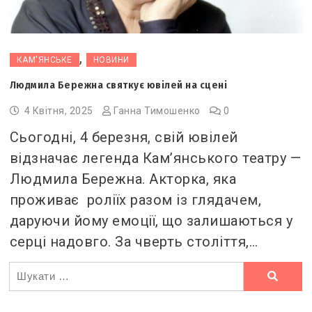
,
КАМ'ЯНСЬКЕ
НОВИНИ
Людмила Бережна святкує ювілей на сцені
4 Квітня, 2025
Ганна Тимошенко
0
Сьогодні, 4 березня, свій ювілей
відзначає легенда Кам’янського театру —
Людмила Бережна. Акторка, яка
проживає роліїх разом із глядачем,
даруючи йому емоції, що залишаються у
серці надовго. За чверть століття,…
Ви
шукали