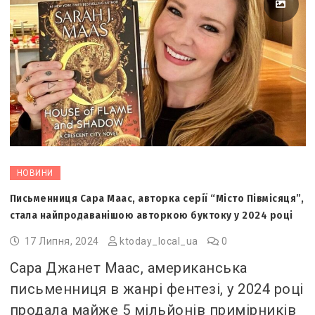
НОВИНИ
Письменниця Сара Маас, авторка серії “Місто Півмісяця”,
стала найпродаванішою авторкою буктоку у 2024 році
17 Липня, 2024
ktoday_local_ua
0
Сара Джанет Маас, американська
письменниця в жанрі фентезі, у 2024 році
продала майже 5 мільйонів примірників