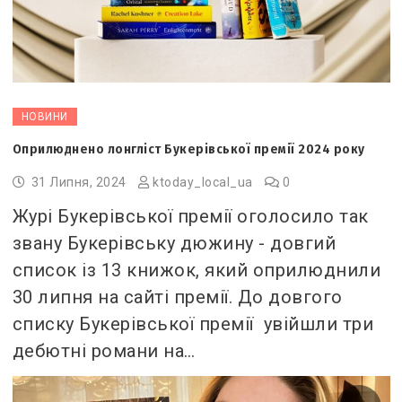
НОВИНИ
Оприлюднено лонгліст Букерівської премії 2024 року
31 Липня, 2024
ktoday_local_ua
0
Журі Букерівської премії оголосило так
звану Букерівську дюжину - довгий
список із 13 книжок, який оприлюднили
30 липня на сайті премії. До довгого
списку Букерівської премії увійшли три
дебютні романи на…