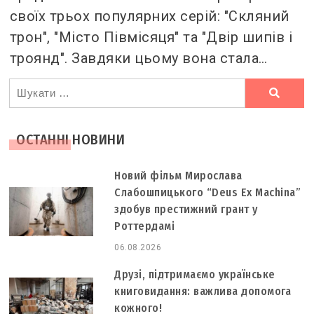
своїх трьох популярних серій: "Скляний
трон", "Місто Півмісяця" та "Двір шипів і
троянд". Завдяки цьому вона стала…
Ви
шукали
ОСТАННІ НОВИНИ
Новий фільм Мирослава
Слабошпицького “Deus Ex Machina”
здобув престижний грант у
Роттердамі
06.08.2026
Друзі, підтримаємо українське
книговидання: важлива допомога
кожного!