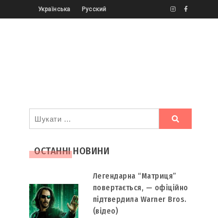
Українська
Русский
Ви
шукали
ОСТАННІ НОВИНИ
Легендарна “Матриця”
повертається, — офіційно
підтвердила Warner Bros.
(відео)