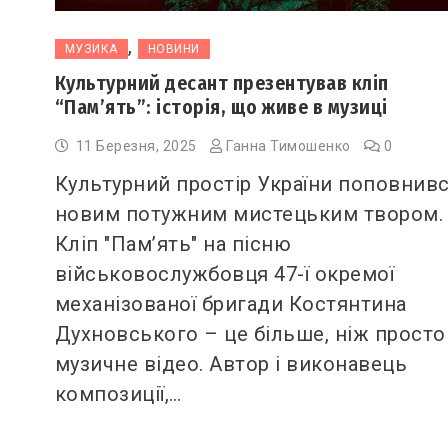
,
МУЗИКА
НОВИНИ
Культурний десант презентував кліп
“Пам’ять”: історія, що живе в музиці
11 Березня, 2025
Ганна Тимошенко
0
Культурний простір України поповнив
новим потужним мистецьким твором.
Кліп "Пам’ять" на пісню
військовослужбовця 47-ї окремої
механізованої бригади Костянтина
Духновського – це більше, ніж просто
музичне відео. Автор і виконавець
композиції,…