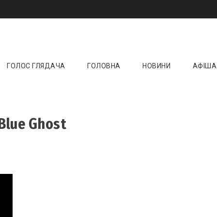
и онлайн ☝️ Новини кіно, музики, театру та 
ktoday.com.ua
ГОЛОС ГЛЯДАЧА
ГОЛОВНА
НОВИНИ
АФІША
Blue Ghost