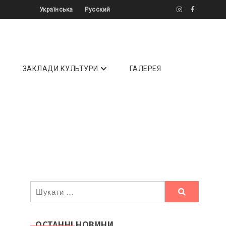
Українська
Русский
літератури ✔️ Інтерв'ю ✔️ Огляди ⏩
ЗАКЛАДИ КУЛЬТУРИ
ГАЛЕРЕЯ
Ви
шукали
ОСТАННІ НОВИНИ