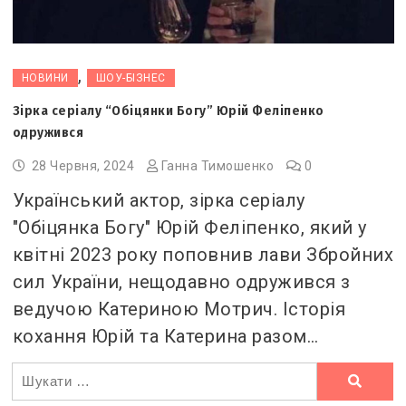
,
НОВИНИ
ШОУ-БІЗНЕС
Зірка серіалу “Обіцянки Богу” Юрій Феліпенко
одружився
28 Червня, 2024
Ганна Тимошенко
0
Український актор, зірка серіалу
"Обіцянка Богу" Юрій Феліпенко, який у
квітні 2023 року поповнив лави Збройних
сил України, нещодавно одружився з
ведучою Катериною Мотрич. Історія
кохання Юрій та Катерина разом…
Ви
шукали