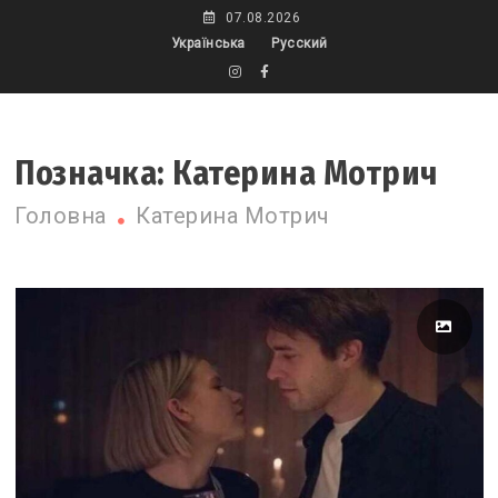
Skip
07.08.2026
to
Українська
Русский
content
Позначка:
Катерина Мотрич
Головна
Катерина Мотрич