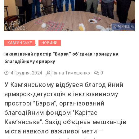
,
КАМ'ЯНСЬКЕ
НОВИНИ
Інклюзивний простір “Барви” об’єднав громаду на
благодійному ярмарку
4 Грудня, 2024
Ганна Тимошенко
0
У Кам’янському відбувся благодійний
ярмарок-дегустація в інклюзивному
просторі "Барви", організований
благодійним фондом "Карітас
Кам’янське". Захід об’єднав мешканців
міста навколо важливої мети —