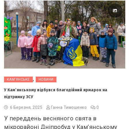
,
КАМ'ЯНСЬКЕ
НОВИНИ
У Кам’янському відбувся благодійний ярмарок на
підтримку ЗСУ
6 Березня, 2025
Ганна Тимошенко
0
У переддень весняного свята в
мікрорайоні Дніпробуд у Кам’янському