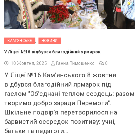
,
КАМ'ЯНСЬКЕ
НОВИНИ
У Ліцеї №16 відбувся благодійний ярмарок
10 Жовтня, 2025
Ганна Тимошенко
0
У Ліцеї №16 Кам’янського 8 жовтня
відбувся благодійний ярмарок під
гаслом "Об’єднані теплом сердець: разом
творимо добро заради Перемоги".
Шкільне подвір’я перетворилося на
барвистий осередок позитиву: учні,
батьки та педагоги…