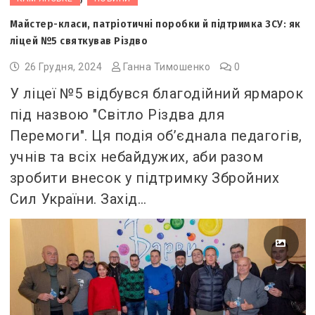
Майстер-класи, патріотичні поробки й підтримка ЗСУ: як
ліцей №5 святкував Різдво
26 Грудня, 2024
Ганна Тимошенко
0
У ліцеї №5 відбувся благодійний ярмарок
під назвою "Світло Різдва для
Перемоги". Ця подія об’єднала педагогів,
учнів та всіх небайдужих, аби разом
зробити внесок у підтримку Збройних
Сил України. Захід…