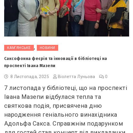
,
КАМ'ЯНСЬКЕ
НОВИНИ
Саксофонна феєрія та інновації в бібліотеці на
проспекті Івана Мазепи
8 Листопада, 2025
Віолетта Луньова
0
7 листопада у бібліотеці, що на проспекті
Івана Мазепи відбулася тепла та
святкова подія, присвячена дню
народження геніального винахідника
Адольфа Сакса. Справжнім подарунком
для гостей став концерт від викладачки