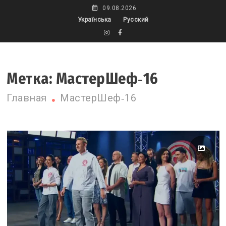
Skip
09.08.2026
to
Українська
Русский
content
Метка:
МастерШеф‑16
Главная
МастерШеф‑16