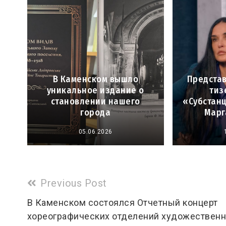
В Каменском вышло
Предста
уникальное издание о
тиз
становлении нашего
«Субстанц
города
Марг
05.06.2026
Read
Previous Post
more
В Каменском состоялся Отчетный концерт
хореографических отделений художествен
articles