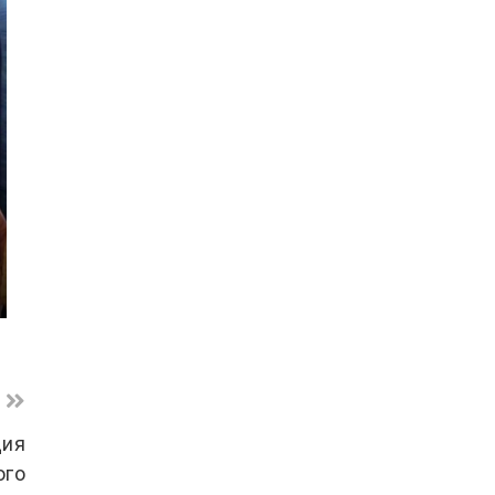
дия
ого