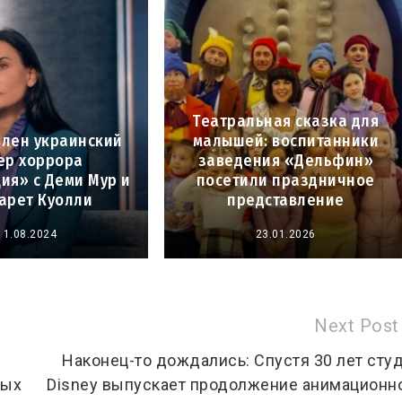
Театральная сказка для
влен украинский
малышей: воспитанники
ер хоррора
заведения «Дельфин»
ия» с Деми Мур и
посетили праздничное
арет Куолли
представление
11.08.2024
23.01.2026
Next Post
Наконец-то дождались: Спустя 30 лет сту
ных
Disney выпускает продолжение анимационн