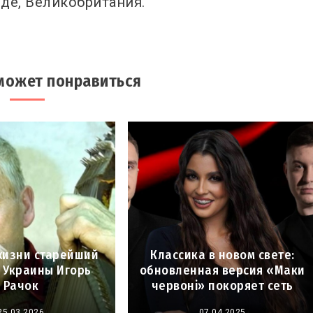
рде, Великобритания.
может понравиться
жизни старейший
Классика в новом свете:
 Украины Игорь
обновленная версия «Маки
Рачок
червоні» покоряет сеть
25.03.2026
07.04.2025