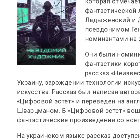
которая отмечае
фантастической 
Ладыженский и Д
псевдонимом Ген
номинантами на 
Они были номини
фантастики коро
рассказ «Неизве
Украину, зарождении технологии иску
искусства. Рассказ был написан авторам
«Цифровой эстет» и переведен на анг
Шварцманом. В «Цифровой эстет» вошл
фантастические произведения со всег
На украинском языке рассказ доступе