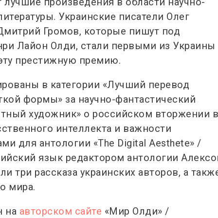
т лучшие произведения в области научно-
литературы. Украинские писатели Олег
митрий Громов, которые пишут под
ри Лайон Олди, стали первыми из Украины
эту престижную премию.
рованы в категории «Лучший перевод
ткой формы» за научно-фантастический
стный художник» о российском вторжении 
сственного интеллекта и важности
и для антологии «The Digital Aesthete» /
лийский язык редактором антологии Алекс
и три рассказа украинских авторов, а такж
о мира.
н на
авторском сайте
«Мир Олди» /