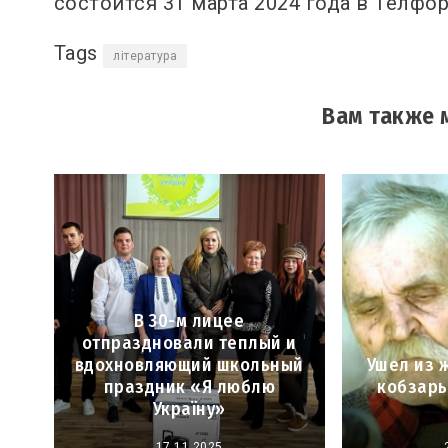
состоится 31 марта 2024 года в Телфо
Tags
література
Вам также 
В 30-м лицее
отпраздновали теплый и
вдохновляющий школьный
Ушел из 
праздник «Я люблю
кобзарь
Україну»
17.11.2025