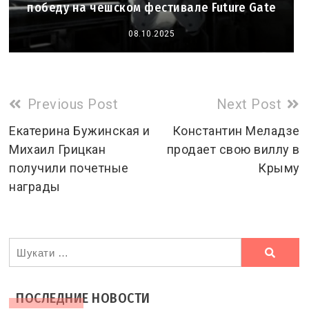
победу на чешском фестивале Future Gate
08.10.2025
Read
Previous Post
Next Post
more
Екатерина Бужинская и
Константин Меладзе
Михаил Грицкан
продает свою виллу в
articles
получили почетные
Крыму
награды
Ви
шукали
ПОСЛЕДНИЕ НОВОСТИ