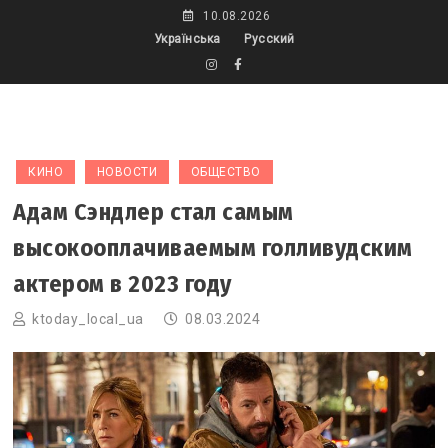
Skip
10.08.2026
to
Українська
Русский
content
КИНО
НОВОСТИ
ОБЩЕСТВО
Адам Сэндлер стал самым
высокооплачиваемым голливудским
актером в 2023 году
ktoday_local_ua
08.03.2024