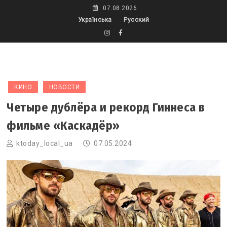
Skip
07.08.2026
to
Українська
Русский
content
КИНО
НОВОСТИ
Четыре дублёра и рекорд Гиннеса в
фильме «Каскадёр»
ktoday_local_ua
07.05.2024