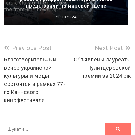
представили на мировой сцене
28.10.2024
Read
Previous Post
Next Post
more
Благотворительный
Объявлены лауреаты
вечер украинской
Пулитцеровской
articles
культуры и моды
премии за 2024 рік
состоится в рамках 77-
го Каннского
кинофестиваля
Ви