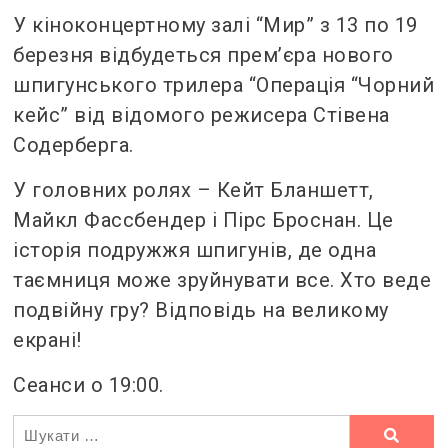
У кіноконцертному залі “Мир” з 13 по 19
березня відбудеться прем’єра нового
шпигунського трилера “Операція “Чорний
кейс” від відомого режисера Стівена
Содерберга.
У головних ролях – Кейт Бланшетт,
Майкл Фассбендер і Пірс Броснан. Це
історія подружжя шпигунів, де одна
таємниця може зруйнувати все. Хто веде
подвійну гру? Відповідь на великому
екрані!
Сеанси о 19:00.
Ви