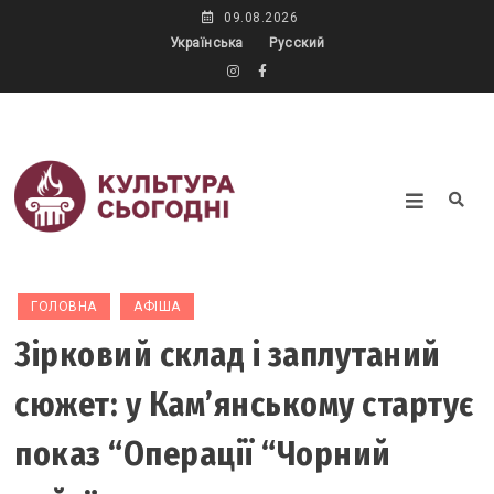
Skip
09.08.2026
to
Українська
Русский
content
Новини культури
онлайн ☝️ Новини
кіно, музики, театру
та літератури ✔️
Культура сьогодні
Інтерв'ю ✔️ Огляди ⏩
ГОЛОВНА
АФІША
ktoday.com.ua
Зірковий склад і заплутаний
сюжет: у Кам’янському стартує
показ “Операції “Чорний