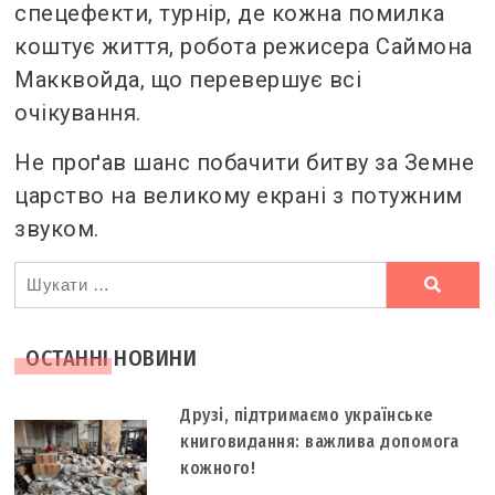
спецефекти, турнір, де кожна помилка
коштує життя, робота режисера Саймона
Макквойда, що перевершує всі
очікування.
Не проґав шанс побачити битву за Земне
царство на великому екрані з потужним
звуком.
Ви
шукали
ОСТАННІ НОВИНИ
Друзі, підтримаємо українське
книговидання: важлива допомога
кожного!