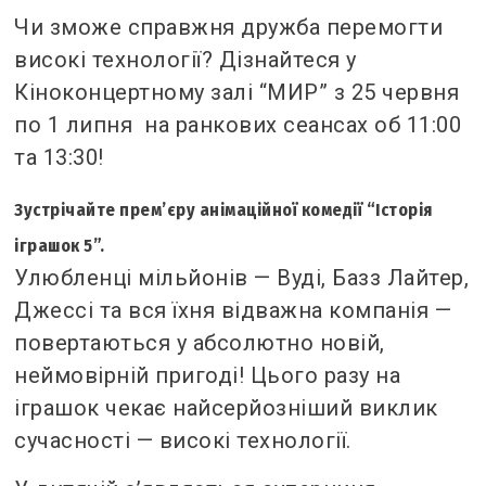
Чи зможе справжня дружба перемогти
високі технології? Дізнайтеся у
Кіноконцертному залі “МИР” з 25 червня
по 1 липня на ранкових сеансах об 11:00
та 13:30!
Зустрічайте прем’єру анімаційної комедії “Історія
іграшок 5”.
Улюбленці мільйонів — Вуді, Базз Лайтер,
Джессі та вся їхня відважна компанія —
повертаються у абсолютно новій,
неймовірній пригоді! Цього разу на
іграшок чекає найсерйозніший виклик
сучасності — високі технології.