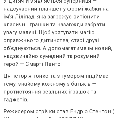
У дитячій з’являється суперниця —
надсучасний планшет у формі жабки на
ім’я Ліліпад, яка загрожує витіснити
класичні іграшки та назавжди забрати
увагу малечі. Щоб урятувати магію
справжнього дитинства, старі друзі
об’єднуються. А допомагатиме їм новий,
надзвичайно кумедний та розумний
герой — Смарті Пентс!
Ця історія тонко та з гумором підіймає
тему, знайому кожному з батьків —
протистояння реальних іграшок та
гаджетів.
Режисером стрічки став Ендрю Стентон (