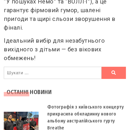
“У пошуках Немо” та “ВОЛЛ·І”), а це
гарантує фірмовий гумор, шалені
пригоди та щирі сльози зворушення в
фіналі.
Ідеальний вибір для незабутнього
вихідного з дітьми — без вікових
обмежень!
Ви
шукали
ОСТАННІ НОВИНИ
Фотографія з київського концерту
прикрасила обкладинку нового
альбому австралійського гурту
Breathe