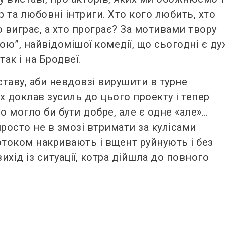
 та любовні інтриги. Хто кого любить, хто
 виграє, а хто програє? За мотивами твору
ю”, найвідомішої комедії, що сьогодні є д
ак і на Бродвеї.
ставу, аби невдовзі вирушити в турне
х доклав зусиль до цього проекту і тепер
но могло би бути добре, але є одне «але»…
росто не в змозі втримати за кулісами
отоком накривають і вщент руйнують і без
ихід із ситуації, котра дійшла до повного