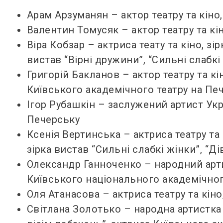
Арам Арзуманян – актор театру та кіно,
Валентин Томусяк – актор театру та кін
Віра Кобзар – актриса теату та кіно, зі
вистав “Вірні дружини”, “Сильні слабкі
Григорій Бакланов – актор театру та кі
Київського академічного театру на Пе
Ігор Рубашкін – заслужений артист Укр
Печерську
Ксенія Вертинська – актриса театру та 
зірка вистав “Сильні слабкі жінки”, “Ді
Олександр Ганноченко – народний артис
Київського національного академічног
Оля Атанасова – актриса театру та кіно,
Світлана Золотько – народна артистка 