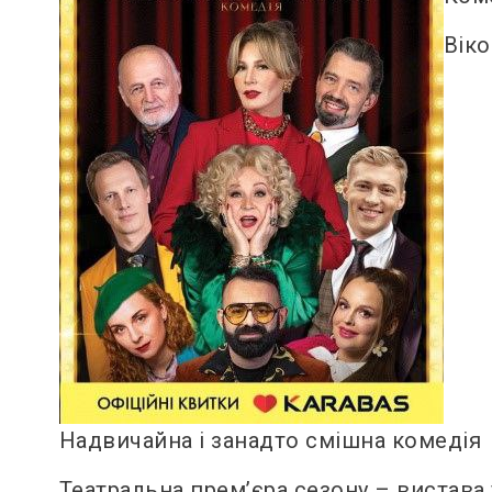
Вік
Надвичайна і занадто смішна комедія
Театральна прем’єра сезону – вистава 