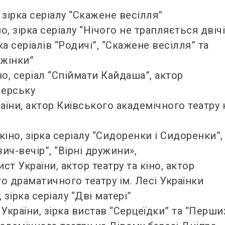
 зірка серіалу “Скажене весілля”
о, зірка серіалу “Нічого не трапляється двічі
рка серіалів “Родичі”, “Скажене весілля” та
 жінки”
но, серіал “Спіймати Кайдаша”, актор
черську
аїни, актор Київського академічного театру 
кіно, зірка серіалу “Сидоренки і Сидоренки”,
вич-вечір”, “Вірні дружини»,
т України, актор театру та кіно, актор
о драматичного театру ім. Лесі Українки
 зірка серіалу “Дві матері”
України, зірка вистав “Серцеїдки” та “Перши