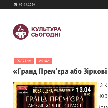
Skip
09.08.2026
to
content
Новини культур
Культура сьогодні
ГОЛОВНА
АФІША
«Гранд Прем’єра або Зіркові
13 К
НОВ
Ком