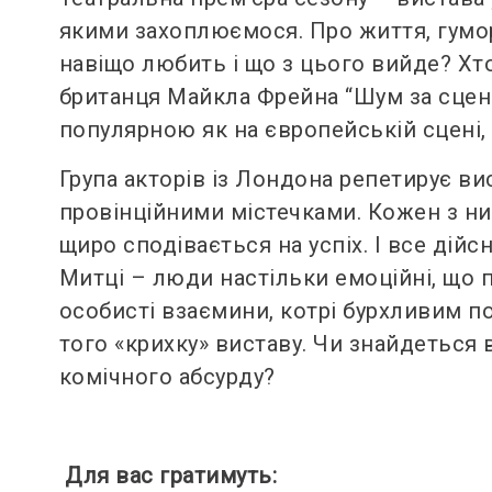
якими захоплюємося. Про життя, гумор
навіщо любить і що з цього вийде? Хто
британця Майкла Фрейна “Шум за сцено
популярною як на європейській сцені, т
Група акторів із Лондона репетирує ви
провінційними містечками. Кожен з ни
щиро сподівається на успіх. І все дійс
Митці – люди настільки емоційні, що п
особисті взаємини, котрі бурхливим п
того «крихку» виставу. Чи знайдеться в
комічного абсурду?
Для вас гратимуть: