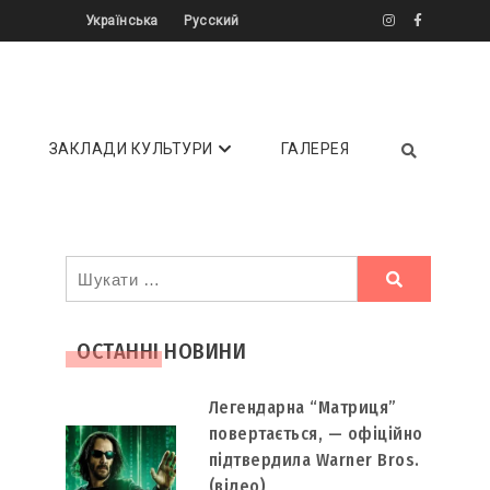
Українська
Русский
літератури ✔️ Інтерв'ю ✔️ Огляди ⏩
ЗАКЛАДИ КУЛЬТУРИ
ГАЛЕРЕЯ
Ви
шукали
ОСТАННІ НОВИНИ
Легендарна “Матриця”
повертається, — офіційно
підтвердила Warner Bros.
(відео)