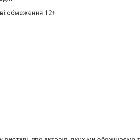
ові обмеження 12+
у виставі, про акторів, яких ми обожнюємо 