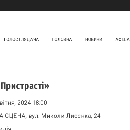
и онлайн ☝️ Новини кіно, музики, театру та 
ktoday.com.ua
ГОЛОС ГЛЯДАЧА
ГОЛОВНА
НОВИНИ
АФІША
 Пристрасті»
вітня, 2024 18:00
А СЦЕНА, вул. Миколи Лисенка, 24
едія