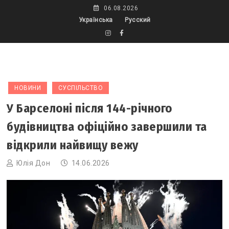
Skip
06.08.2026
to
Українська
Русский
content
НОВИНИ
СУСПІЛЬСТВО
У Барселоні після 144-річного
будівництва офіційно завершили та
відкрили найвищу вежу
Юлія Дон
14.06.2026