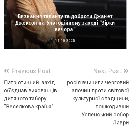
Визнання таланту та доброти Джанет
Джексон на благодійному заході “Зірки
вечора”
11.10.2025
Read
Previous Post
Next Post
more
Патріотичний захід
росія вчинила черговий
об’єднав вихованців
злочин проти світової
articles
дитячого табору
культурної спадщини,
“Веселкова країна”
пошкодивши
Успенський собор
Лаври