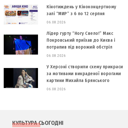
Кінотиждень у Кіноконцертному
залі “МИР” з 6 по 12 серпня
06.08.2026
Лідер гурту “Ногу Свело!” Макс
Покровський приїхав до Києва і
потрапив під ворожий обстріл
06.08.2026
У Херсоні створили схему прикраси
за мотивами викраденої ворогами
картини Михайла Брянського
06.08.2026
КУЛЬТУРА СЬОГОДНІ