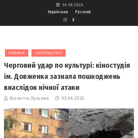
Skip
06.08.2026
to
Українська
Русский
content
НОВИНИ
СУСПІЛЬСТВО
Черговий удар по культурі: кіностудія
ім. Довженка зазнала пошкоджень
внаслідок нічної атаки
Віолетта Луньова
03.06.2026