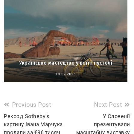
Українське мистецтво у вогні пустелі
13.02.2026
Read
Previous Post
Next Post
more
Рекорд Sotheby’s:
У Словенії
картину Івана Марчука
презентували
articles
продали за €96 тисяч
масштабну виставку