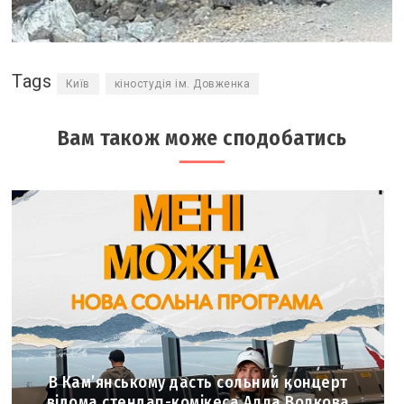
Tags
Київ
кіностудія ім. Довженка
Вам також може сподобатись
В Кам’янському дасть сольний концерт
відома стендап-комікеса Алла Волкова