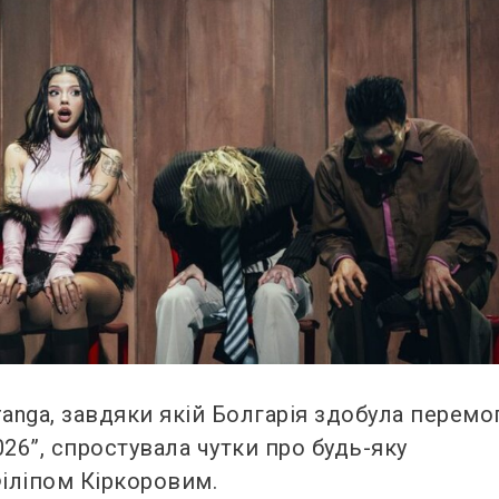
anga, завдяки якій Болгарія здобула перемо
26”, спростувала чутки про будь-яку
іліпом Кіркоровим.