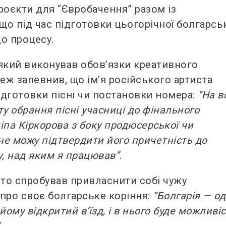
роєкти для “Євробачення” разом із
що під час підготовки цьогорічної болгарсь
до процесу.
який виконував обов’язки креативного
теж запевнив, що ім’я російського артиста
ідготовки пісні чи постановки номера:
“На в
у обрання пісні учасниці до фінального
іпа Кіркорова з боку продюсерської чи
не можу підтвердити його причетність до
, над яким я працював”.
сто спробував привласнити собі чужу
 про своє болгарське коріння:
“Болгарія — о
 йому відкритий вʼїзд, і в нього буде можливі
.