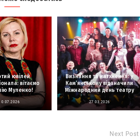
отий ювілей
Визнання та натхнення: у
онала: вітаємо
Кам’янському відзначили
лію Муленко!
Міжнародний день театру
10.07.2026
27.03.2026
Next Post