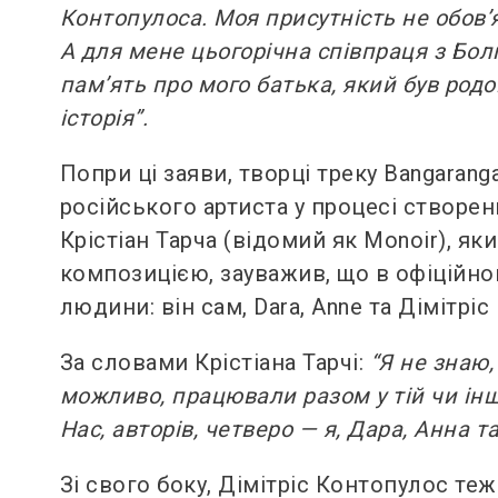
Контопулоса. Моя присутність не обов’
А для мене цьогорічна співпраця з Болга
пам’ять про мого батька, який був родо
історія”.
Попри ці заяви, творці треку Bangaran
російського артиста у процесі створе
Крістіан Тарча (відомий як Monoir), як
композицією, зауважив, що в офіційно
людини: він сам, Dara, Anne та Дімітрі
За словами Крістіана Тарчі:
“Я не знаю,
можливо, працювали разом у тій чи інші
Нас, авторів, четверо — я, Дара, Анна та 
Зі свого боку, Дімітріс Контопулос те