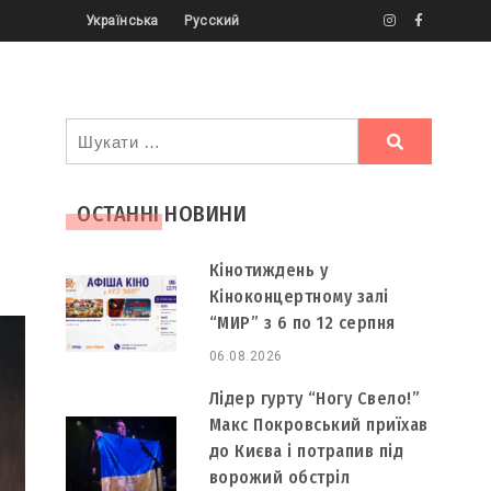
Українська
Русский
Ви
шукали
ОСТАННІ НОВИНИ
Кінотиждень у
Кіноконцертному залі
“МИР” з 6 по 12 серпня
06.08.2026
Лідер гурту “Ногу Свело!”
Макс Покровський приїхав
до Києва і потрапив під
ворожий обстріл