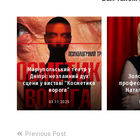
Маріупольський театр у
Дніпрі: незламний дух
Зол
сцени у виставі “Косметика
професі
ворога”
Ната
03.11.2025
Read
Previous Post