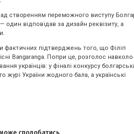
 над створенням переможного виступу Болгар
— один відповідав за дизайн реквізиту, а
и.
и фактичних підтверджень того, що Філіп
сні Bangaranga. Попри це, розголос навколо
вання українців: у фіналі конкурсу болгарськ
о журі України жодного бала, а українські
 може сподобатись