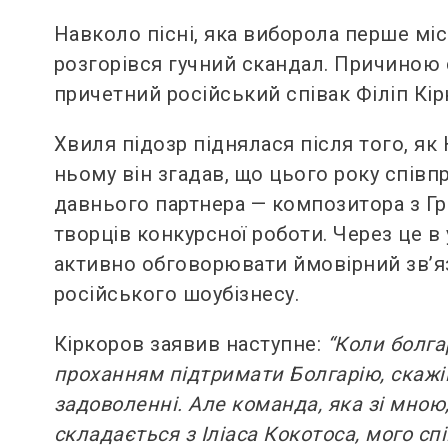
Навколо пісні, яка виборола перше міс
розгорівся гучний скандал. Причиною 
причетний російський співак Філіп Кір
Хвиля підозр піднялася після того, як
ньому він згадав, що цього року співп
давнього партнера — композитора з Гре
творців конкурсної роботи. Через це 
активно обговорювати ймовірний зв’я
російського шоубізнесу.
Кіркоров заявив наступне:
“Коли болга
проханням підтримати Болгарію, скажім
задоволенні. Але команда, яка зі мною
складається з Іліаса Кокотоса, мого сп