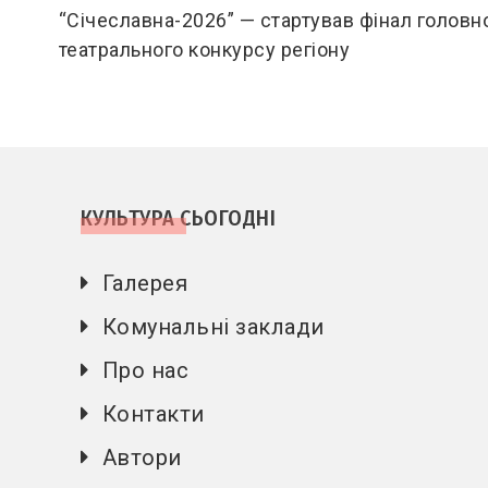
more
“Січеславна-2026” — стартував фінал головн
театрального конкурсу регіону
articles
КУЛЬТУРА СЬОГОДНІ
Галерея
Комунальні заклади
Про нас
Контакти
Автори