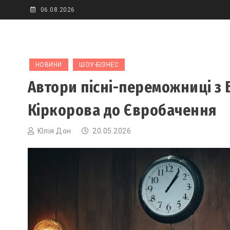
Skip
06.08.2026
to
content
НОВИНИ
ШОУ-БІЗНЕС
Автори пісні-переможниці з 
Кіркорова до Євробачення
Юлія Дон
20.05.2026