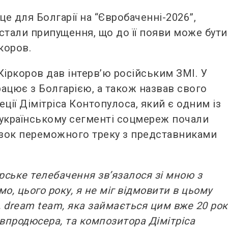
це для Болгарії на “Євробаченні-2026”,
стали припущення, що до її появи може бути
коров.
 Кіркоров дав інтерв’ю російським ЗМІ. У
рацює з Болгарією, а також назвав свого
ції Дімітріса Контопулоса, який є одним із
в українському сегменті соцмереж почали
зок переможного треку з представниками
рське телебачення зв’язалося зі мною з
о, цього року, я не міг відмовити в цьому
, dream team, яка займається цим вже 20 рок
івпродюсера, та композитора Дімітріса