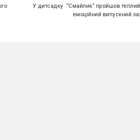
ого
У дитсадку “Смайлик” пройшов теплий
емоційний випускний за