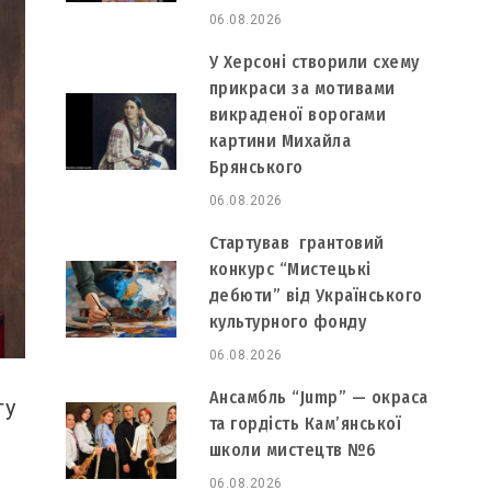
06.08.2026
У Херсоні створили схему
прикраси за мотивами
викраденої ворогами
картини Михайла
Брянського
06.08.2026
Стартував грантовий
конкурс “Мистецькі
дебюти” від Українського
культурного фонду
06.08.2026
Ансамбль “Jump” — окраса
гу
та гордість Кам’янської
школи мистецтв №6
06.08.2026