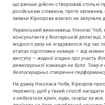
що раніше дійсно створював спільні п
російським співаком, проте запевнив, 
заявки Кіркорова взагалі не залучали 
Український виконавець Ніколас Чоб, 
консультанта у болгарській делегації, 
жодного разу не згадувалося під час п
етапах підготовки номера — від момент
виступу — жодної згадки про участь Філ
режисерської команди не було. Тому я 
безпосередньо створення перформансу
На думку Ніколаса Чоба, Кіркоров про
перемогу, щоб у такий спосіб нагадати
з небагатьох країн, куди, скоріш за все,
приїхати на його «улюблений конкурс»”