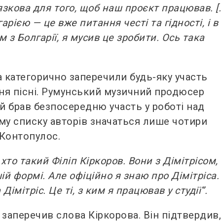
язкова для того, щоб наш проєкт працював. [
рією — це вже питання честі та гідності, і в
м з Болгарії, я мусив це зробити. Ось така
ga категорично заперечили будь-яку участь
ння пісні. Румунський музичний продюсер
ий брав безпосередню участь у роботі над
му списку авторів значаться лише чотири
с Контопулос.
 хто такий Філіп Кіркоров. Вони з Дімітрісом,
й формі. Але офіційно я знаю про Дімітріса.
Дімітріс. Це ті, з ким я працював у студії”.
ж заперечив слова Кіркорова. Він підтвердив