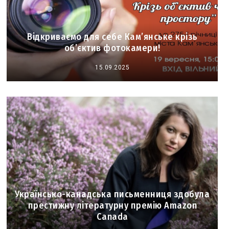
Відкриваємо для себе Кам’янське крізь
об’єктив фотокамери!
15.09.2025
Українсько-канадська письменниця здобула
престижну літературну премію Amazon
Canada