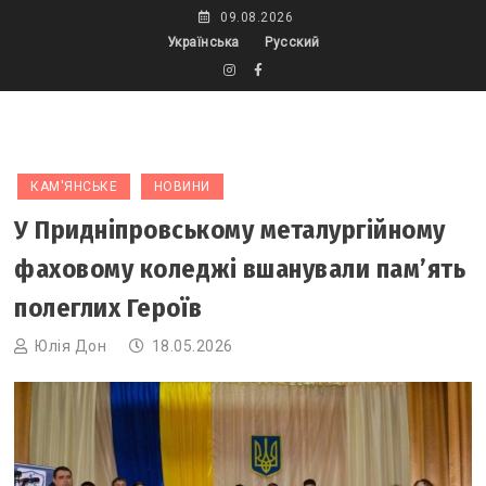
Skip
09.08.2026
to
Українська
Русский
content
КАМ'ЯНСЬКЕ
НОВИНИ
У Придніпровському металургійному
фаховому коледжі вшанували пам’ять
полеглих Героїв
Юлія Дон
18.05.2026