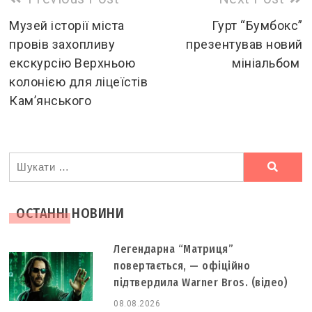
more
Музей історії міста
Гурт “Бумбокс”
провів захопливу
презентував новий
articles
екскурсію Верхньою
мініальбом
колонією для ліцеїстів
Кам’янського
Ви
шукали
ОСТАННІ НОВИНИ
Легендарна “Матриця”
повертається, — офіційно
підтвердила Warner Bros. (відео)
08.08.2026