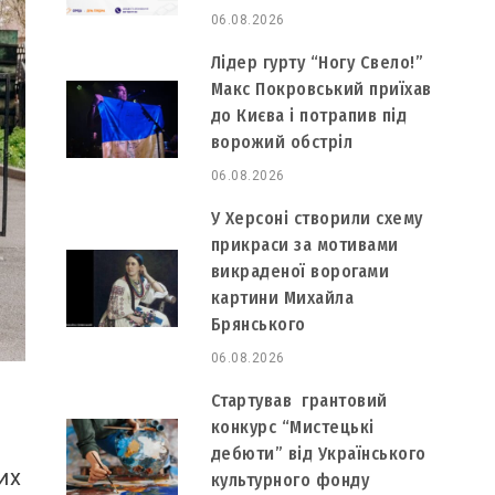
06.08.2026
Лідер гурту “Ногу Свело!”
Макс Покровський приїхав
до Києва і потрапив під
ворожий обстріл
06.08.2026
У Херсоні створили схему
прикраси за мотивами
викраденої ворогами
картини Михайла
Брянського
06.08.2026
Стартував грантовий
конкурс “Мистецькі
дебюти” від Українського
их
культурного фонду