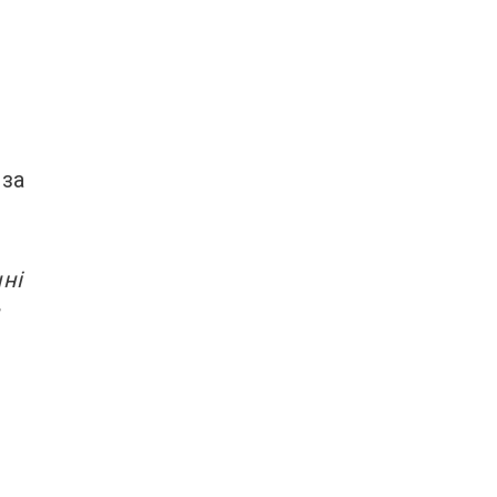
 за
ні
и