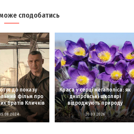
 може сподобатись
готує до показу
Краса у серці мегаполіса: як
альний фільм про
дніпровські школярі
их братів Кличків
відроджують природу
05.08.2024
20.03.2026