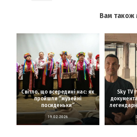
Вам також
Світло, що всередині нас: як
Sky TV 
пройшли “музейні
документ
посиденьки”
легендарн
19.02.2026