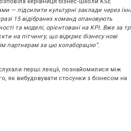
озповіла керівниця бізнес-школи KSE
ами — підсилити культурні заклади через їх
разі 15 відібраних команд опановують
ості та моделі, орієнтовані на KPI. Вже за т
кти на пітчингу, що відкриє бізнесу нові
ім партнерам за цю колаборацію”.
слухали перші лекції, познайомилися між
о, як вибудовувати стосунки з бізнесом на