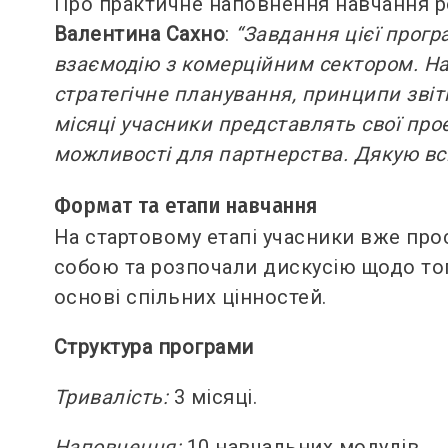
Про практичне наповнення навчання р
Валентина Сахно
:
“Завдання цієї прогр
взаємодію з комерційним сектором. На
стратегічне планування, принципи звітн
місяці учасники представлять свої проє
можливості для партнерства. Дякую вс
Формат та етапи навчання
На стартовому етапі учасники вже про
собою та розпочали дискусію щодо тог
основі спільних цінностей.
Структура програми
Тривалість:
3 місяці.
Наповнення:
10 навчальних модулів.