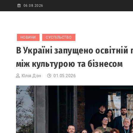
Skip
06.08.2026
to
content
НОВИНИ
СУСПІЛЬСТВО
В Україні запущено освітній
між культурою та бізнесом
Юлія Дон
01.05.2026