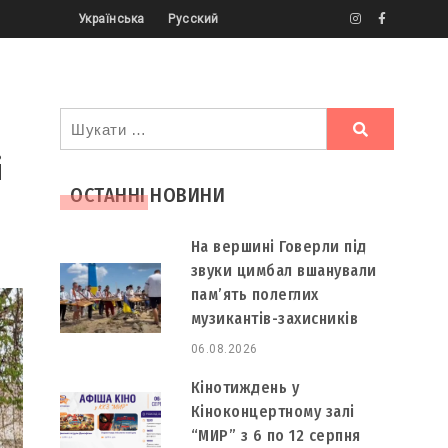
Українська
Русский
Ви
шукали
і
ОСТАННІ НОВИНИ
На вершині Говерли під
звуки цимбал вшанували
пам’ять полеглих
музикантів-захисників
06.08.2026
Кінотиждень у
Кіноконцертному залі
“МИР” з 6 по 12 серпня