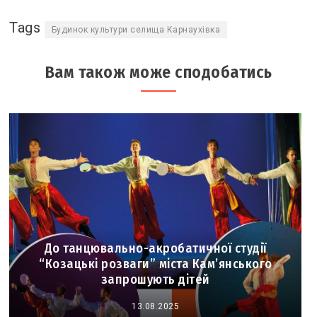
Tags
Будинок культури селища Карнаухівка
Вам також може сподобатись
До танцювально-акробатичної студії
“Козацькі розваги” міста Кам’янського
запрошують дітей
13.08.2025