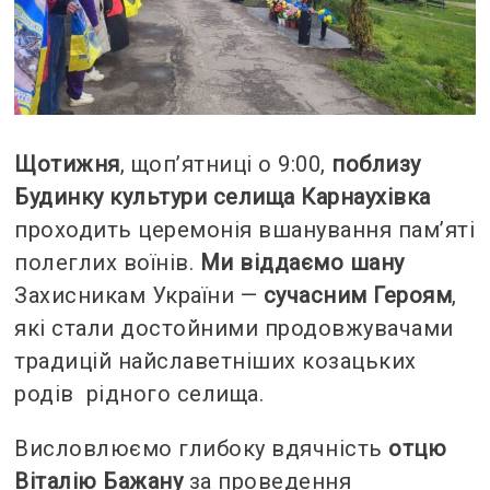
Щотижня
, щоп’ятниці о 9:00,
поблизу
Будинку культури селища Карнаухівка
проходить церемонія вшанування пам’яті
полеглих воїнів.
Ми віддаємо шану
Захисникам України —
сучасним Героям
,
які стали достойними продовжувачами
традицій найславетніших козацьких
родів рідного селища.
Висловлюємо глибоку вдячність
отцю
Віталію Бажану
за проведення