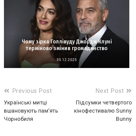
Чому зірка Голлівуду Джордж Клуні
терміново змінив громадянство
30.12.2025
Read
Previous Post
Next Post
more
Українські митці
Підсумки четвертого
вшановують пам’ять
кінофестивалю Sunny
articles
Чорнобиля
Bunny