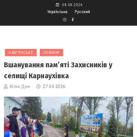
Skip
08.08.2026
to
Українська
Русский
content
КАМ'ЯНСЬКЕ
НОВИНИ
Вшанування пам’яті Захисників у
селищі Карнаухівка
Юлія Дон
27.04.2026