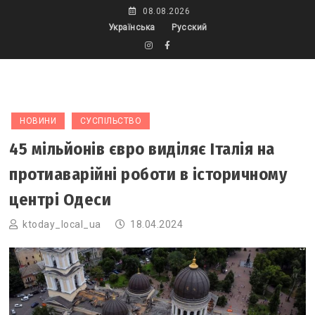
Skip
08.08.2026
to
Українська
Русский
content
НОВИНИ
СУСПІЛЬСТВО
45 мільйонів євро виділяє Італія на
протиаварійні роботи в історичному
центрі Одеси
ktoday_local_ua
18.04.2024