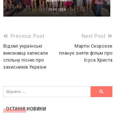
15.09.2024
Read
Previous Post
Next Post
more
Відомі українські
Мартін Скорсезе
виконавці записали
планує зняти фільм про
articles
спільну пісню про
Ісуса Христа
захисників України
Ви
шукали
ОСТАННІ НОВИНИ