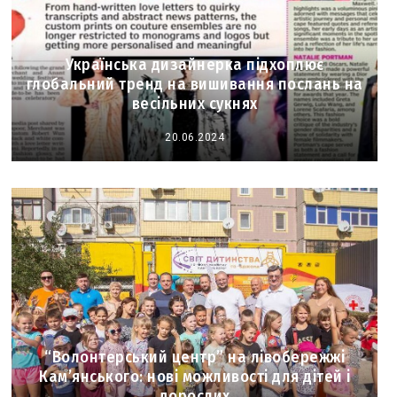
Українська дизайнерка підхоплює
глобальний тренд на вишивання послань на
весільних сукнях
20.06.2024
“Волонтерський центр” на лівобережжі
Кам’янського: нові можливості для дітей і
дорослих