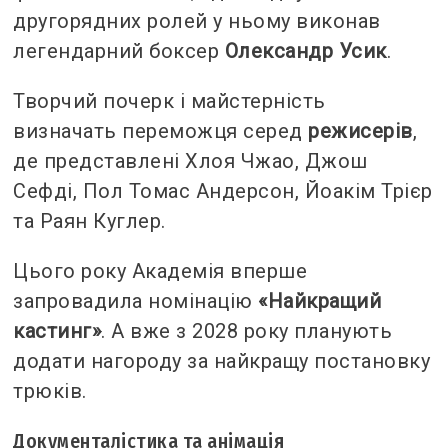
другорядних ролей у ньому виконав
легендарний боксер
Олександр Усик
.
Творчий почерк і майстерність
визначать переможця серед
режисерів
,
де представлені Хлоя Чжао, Джош
Сефді, Пол Томас Андерсон, Йоакім Трієр
та Раян Куглер.
Цього року Академія вперше
запровадила номінацію
«Найкращий
кастинг»
. А вже з 2028 року планують
додати нагороду за найкращу постановку
трюків.
Документалістика та анімація