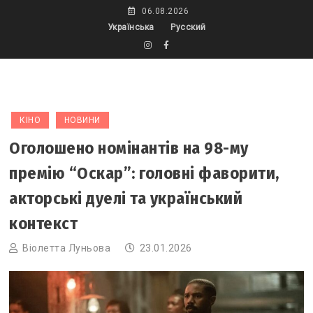
Skip
06.08.2026
to
Українська
Русский
content
КІНО
НОВИНИ
Оголошено номінантів на 98-му
премію “Оскар”: головні фаворити,
акторські дуелі та український
контекст
Віолетта Луньова
23.01.2026