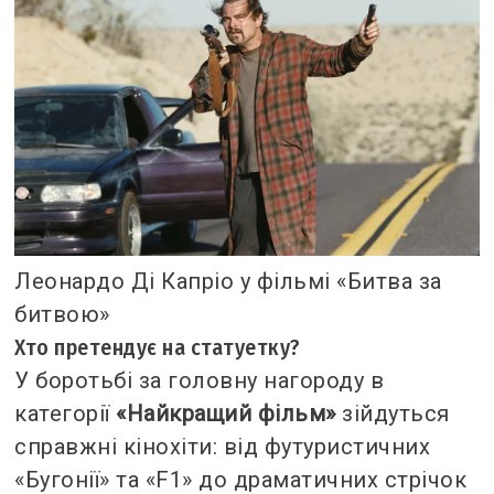
Леонардо Ді Капріо у фільмі «Битва за
битвою»
Хто претендує на статуетку?
У боротьбі за головну нагороду в
категорії
«Найкращий фільм»
зійдуться
справжні кінохіти: від футуристичних
«Бугонії» та «F1» до драматичних стрічок