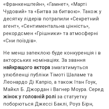
«Франкенштейн», «Гамнет», «Марті
Чудовий» та «Битва за битвою». Також у
десятку лідерів потрапили «Секретний
агент», «Сентиментальна цінність»,
рекордсмен «Грішники» та атмосферні
«Сни поїздів».
Не менш запеклою буде конкуренція і в
акторських номінаціях. За звання
найкращого актора
змагатимуться
улюбленці публіки Тімоті Шаламе та
Леонардо Ді Капріо, а також Ітан Гоук,
Майкл Б. Джордан і Вагнер Моура. Серед
жінок у головній ролі
за статуетку
поборються Джессі Баклі, Роуз Бірн,