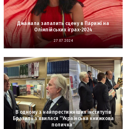
Джамала запалить сцену в Парижі на
Олімпійських іграх-2024
27.07.2024
В одному з найпрестижніших інститутів
Бразилії з’явилася “Українська книжкова
поличка”