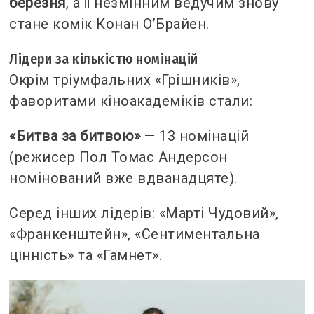
березня
, а її незмінним ведучим знову
стане комік Конан О’Брайен.
Лідери за кількістю номінацій
Окрім тріумфальних «Грішників»,
фаворитами кіноакадеміків стали:
«Битва за битвою»
— 13 номінацій
(режисер Пол Томас Андерсон
номінований вже вдванадцяте).
Серед інших лідерів: «Марті Чудовий»,
«Франкенштейн», «Сентиментальна
цінність» та «Гамнет».