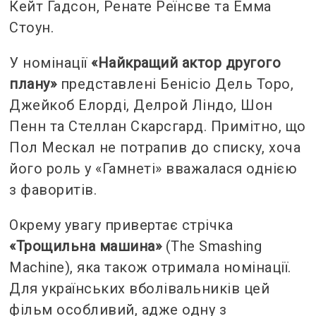
Кейт Гадсон, Ренате Реїнсве та Емма
Стоун.
У номінації
«Найкращий актор другого
плану»
представлені Бенісіо Дель Торо,
Джейкоб Елорді, Делрой Ліндо, Шон
Пенн та Стеллан Скарсгард. Примітно, що
Пол Мескал не потрапив до списку, хоча
його роль у «Гамнеті» вважалася однією
з фаворитів.
Окрему увагу привертає стрічка
«Трощильна машина»
(The Smashing
Machine), яка також отримала номінації.
Для українських вболівальників цей
фільм особливий, адже одну з