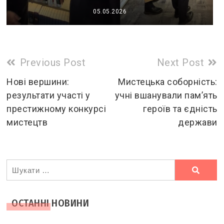
05.05.2026
Read
Previous Post
Next Post
more
Нові вершини:
Мистецька соборність:
результати участі у
учні вшанували пам’ять
articles
престижному конкурсі
героїв та єдність
мистецтв
держави
Ви
шукали
ОСТАННІ НОВИНИ