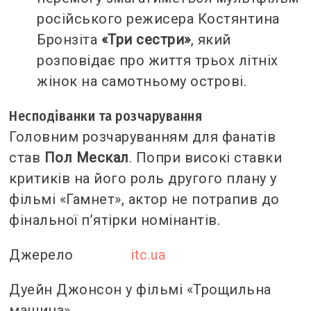
російського режисера Костянтина
Бронзіта
«Три сестри»
, який
розповідає про життя трьох літніх
жінок на самотньому острові.
Несподіванки та розчарування
Головним розчаруванням для фанатів
став
Пол Мескал
. Попри високі ставки
критиків на його роль другого плану у
фільмі «Гамнет», актор не потрапив до
фінальної п’ятірки номінантів.
Джерело
itc.ua
Дуейн Джонсон у фільмі «Трощильна
машина»