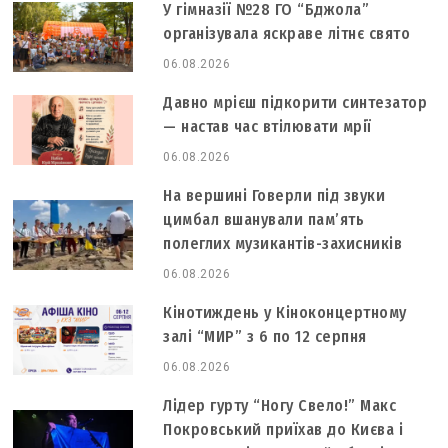
У гімназії №28 ГО “Бджола”
організувала яскраве літнє свято
06.08.2026
Давно мрієш підкорити синтезатор
— настав час втілювати мрії
06.08.2026
На вершині Говерли під звуки
цимбал вшанували пам’ять
полеглих музикантів-захисників
06.08.2026
Кінотиждень у Кіноконцертному
залі “МИР” з 6 по 12 серпня
06.08.2026
Лідер гурту “Ногу Свело!” Макс
Покровський приїхав до Києва і