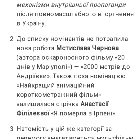
механізми внутрішньої пропаганди
після повномасштабного вторгнення
в Україну.
До списку номінантів не потрапила
нова робота
Мстислава Чернова
(автора оскароносного фільму «20
днів у Маріуполі») — «2000 метрів до
Андріївки». Також поза номінацією
«Найкращий анімаційний
короткометражний фільм»
залишилася стрічка
Анастасії
Філілеєвої
«Я померла в Ірпені».
Натомість у цій же категорії за
перемогу змагатиметься мультфільм