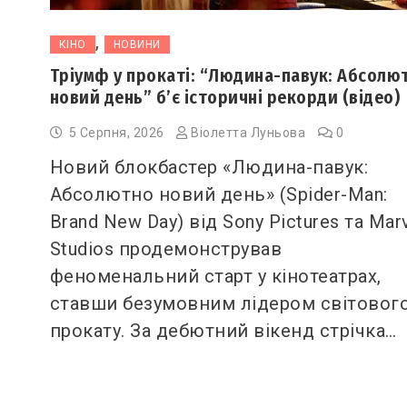
,
КІНО
НОВИНИ
Тріумф у прокаті: “Людина-павук: Абсолю
новий день” б’є історичні рекорди (відео)
5 Серпня, 2026
Віолетта Луньова
0
Новий блокбастер «Людина-павук:
Абсолютно новий день» (Spider-Man:
Brand New Day) від Sony Pictures та Mar
Studios продемонстрував
феноменальний старт у кінотеатрах,
ставши безумовним лідером світовог
прокату. За дебютний вікенд стрічка…