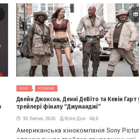
,
КІНО
НОВИНИ
Двейн Джонсон, Денні ДеВіто та Кевін Гарт 
о
трейлері фіналу “Джуманджі”
30 Липня, 2026
Юлія Дон
0
Американська кінокомпанія Sony Pictu