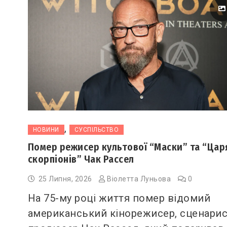
,
НОВИНИ
СУСПІЛЬСТВО
Помер режисер культової “Маски” та “Цар
скорпіонів” Чак Рассел
25 Липня, 2026
Віолетта Луньова
0
На 75-му році життя помер відомий
американський кінорежисер, сценарис