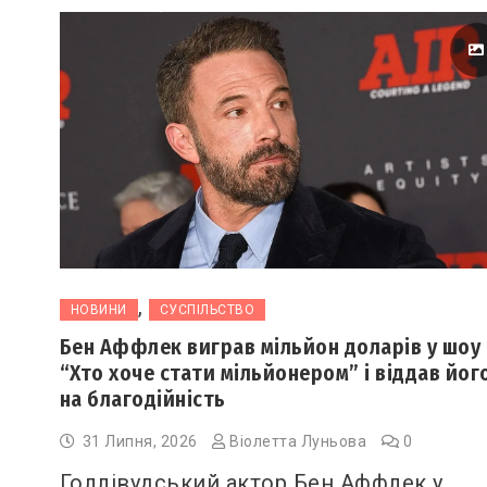
,
НОВИНИ
СУСПІЛЬСТВО
Бен Аффлек виграв мільйон доларів у шоу
“Хто хоче стати мільйонером” і віддав йог
на благодійність
31 Липня, 2026
Віолетта Луньова
0
Голлівудський актор Бен Аффлек у