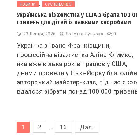
,
НОВИНИ
СУСПІЛЬСТВО
Українська візажистка у США зібрала 100 0
гривень для дітей із важкими хворобами
23 Липня, 2026
Віолетта Луньова
0
Українка з Івано-Франківщини,
професійна візажистка Аліна Климко,
яка вже кілька років працює у США,
днями провела у Нью-Йорку благодій
авторський майстер-клас, під час яког
вдалося зібрати понад 100 000 гривен
Пагінація
1
2
…
16
Далі