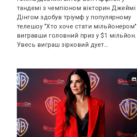
тандемі з чемпіоном вікторин Джеймі
Дінгом здобув тріумф у популярному
телешоу "Хто хоче стати мільйонером"
вигравши головний приз у $1 мільйон.
Увесь виграш зірковий дует…