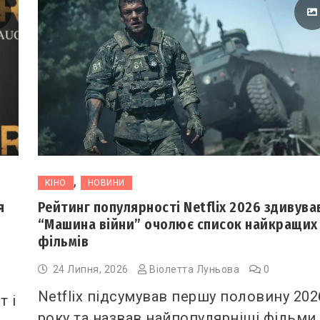
,
КІНО
НОВИНИ
я
Рейтинг популярності Netflix 2026 здивува
“Машина війни” очолює список найкращих
фільмів
24 Липня, 2026
Віолетта Луньова
0
Netflix підсумував першу половину 202
т і
року та назвав найпопулярніші фільми