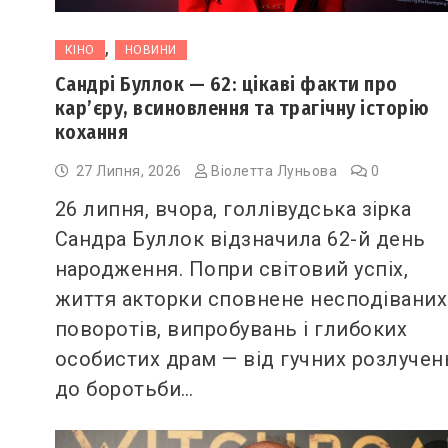
,
КІНО
НОВИНИ
Сандрі Буллок — 62: цікаві факти про
кар’єру, всиновлення та трагічну історію
кохання
27 Липня, 2026
Віолетта Луньова
0
26 липня, вчора, голлівудська зірка
Сандра Буллок відзначила 62-й день
народження. Попри світовий успіх,
життя акторки сповнене несподіваних
поворотів, випробувань і глибоких
особистих драм — від гучних розлучен
до боротьби…