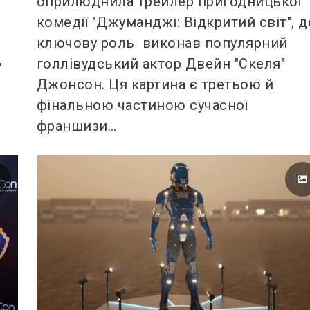
оприлюднила трейлер пригодницької
комедії "Джуманджі: Відкритий світ", д
ключову роль виконав популярний
,
голлівудський актор Двейн "Скеля"
Джонсон. Ця картина є третьою й
фінальною частиною сучасної
франшизи…