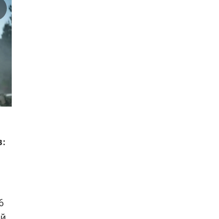
в:
6
 й