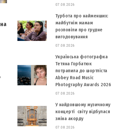
07.08.2026
Турбота про найменших:
майбутнім мамам
 на
розповіли про грудне
вигодовування
07.08.2026
Українська фотографка
Тетяна Горбатюк
потрапила до шортліста
у
Abbey Road Music
Photography Awards 2026
07.08.2026
У найдовшому музичному
концерті світу відбулася
зміна акорду
07.08.2026