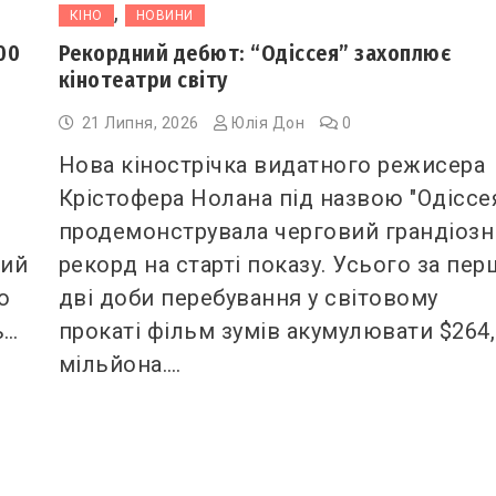
,
КІНО
НОВИНИ
00
Рекордний дебют: “Одіссея” захоплює
кінотеатри світу
21 Липня, 2026
Юлія Дон
0
Нова кінострічка видатного режисера
Крістофера Нолана під назвою "Одіссе
продемонструвала черговий грандіоз
ний
рекорд на старті показу. Усього за пер
о
дві доби перебування у світовому
ь…
прокаті фільм зумів акумулювати $264
мільйона.…