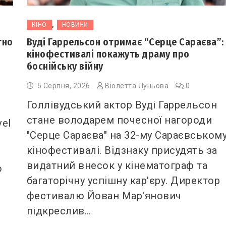
,
КІНО
НОВИНИ
тно
Вуді Гаррельсон отримає “Серце Сараєва”:
кінофестивалі покажуть драму про
боснійську війну
5 Серпня, 2026
Віолетта Луньова
0
Голлівудський актор Вуді Гаррельсон
стане володарем почесної нагороди
vel
"Серце Сараєва" на 32-му Сараєвськом
кінофестивалі. Відзнаку присудять за
видатний внесок у кінематограф та
о
багаторічну успішну кар'єру. Директор
фестивалю Йован Мар'янович
підкреслив…