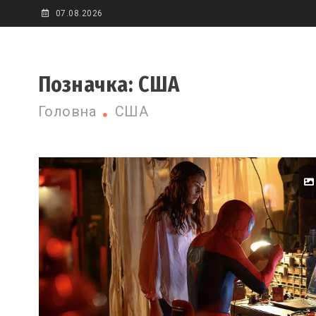
Skip
07.08.2026
to
content
Позначка:
США
Головна
США