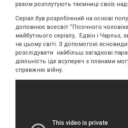
разом розплутують таємниці своїх над
Серіал був розроблений на основі попул
доповнює всесвіт “Пісочного чоловіка”,
майбутнього серіалу, Едвін і Чарльз, 
на цьому світі. З допомогою ясновидиці
розслідувати найбільш загадкові паран
діяльність іде всупереч з планами мог
справжню війну.