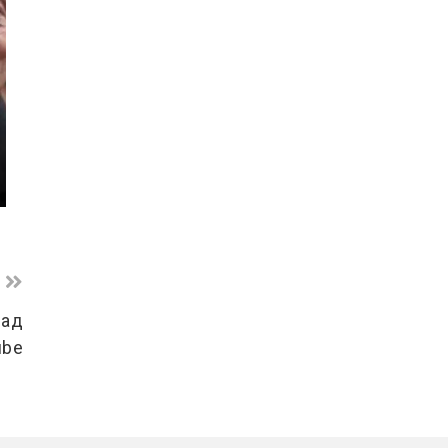
над
ube