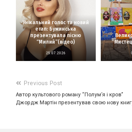
Унікальний голос та новий
етап: Бужинська
презентувала пісню
Велико
“Милий”(відео)
“Мистец
25.07.2026
Read
Previous Post
more
Автор культового роману “Полум’я і кров”
Джордж Мартін презентував свою нову книг
articles