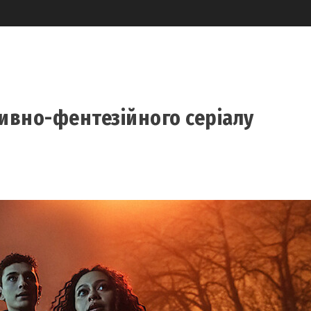
тивно-фентезійного серіалу