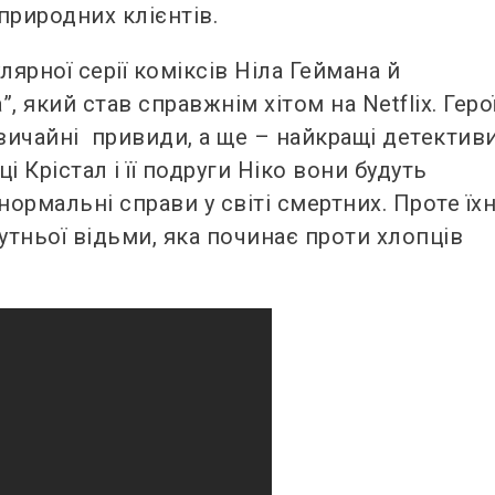
природних клієнтів.
ярної серії коміксів Ніла Геймана й
 який став справжнім хітом на Netflix. Геро
звичайні привиди, а ще – найкращі детектив
 Крістал і її подруги Ніко вони будуть
ормальні справи у світі смертних. Проте їх
утньої відьми, яка починає проти хлопців