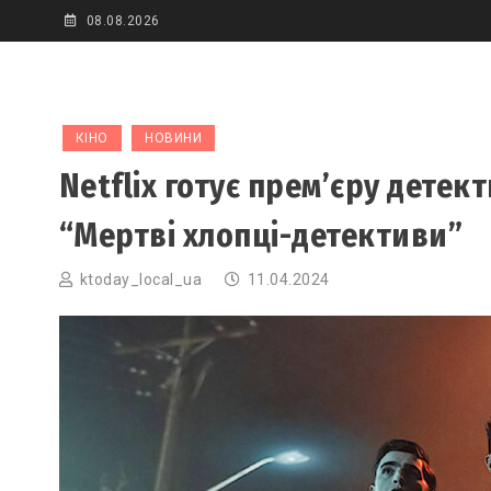
Skip
08.08.2026
to
content
КІНО
НОВИНИ
Netflix готує прем’єру детек
“Мертві хлопці-детективи”
ktoday_local_ua
11.04.2024