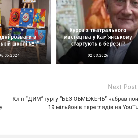
Курси з театрального
дні розваги в
мистецтва у Кам’янському
ькій школі №1”
стартують в березні!
06.05.2024
02.03.2026
Next Post
Кліп “ДИМ” гурту “БЕЗ ОБМЕЖЕНЬ” набрав по
у
19 мільйонів переглядів на YouT