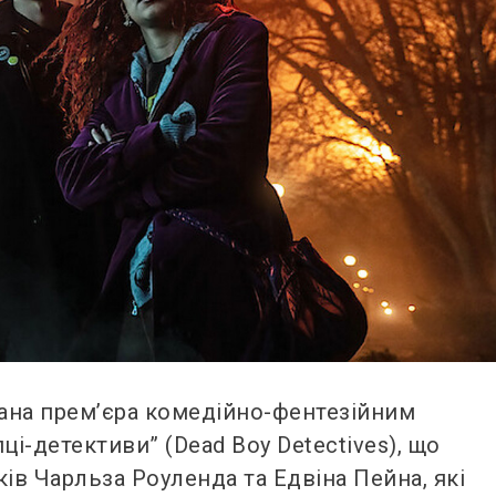
ована прем’єра комедійно-фентезійним
ці-детективи” (Dead Boy Detectives), що
ів Чарльза Роуленда та Едвіна Пейна, які