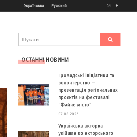
Українська
Русский
Ви
шукали
ОСТАННІ НОВИНИ
Громадські ініціативи та
волонтерство —
презентація регіональних
проєктів на фестивалі
“Файне місто”
07.08.2026
Українська акторка
увійшла до акторського