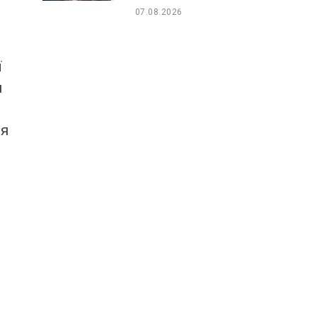
07.08.2026
ї
и
ня