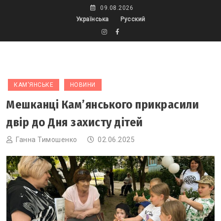
Skip
09.08.2026
to
Українська
Русский
content
КАМ'ЯНСЬКЕ
НОВИНИ
Мешканці Кам’янського прикрасили
двір до Дня захисту дітей
Ганна Тимошенко
02.06.2025