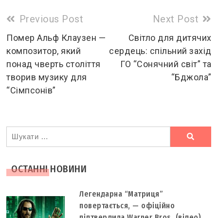
Read
Previous Post
Next Post
more
Помер Альф Клаузен —
Світло для дитячих
композитор, який
сердець: спільний захід
articles
понад чверть століття
ГО “Сонячний світ” та
творив музику для
“Бджола”
“Сімпсонів”
Ви
шукали
ОСТАННІ НОВИНИ
Легендарна “Матриця”
повертається, — офіційно
підтвердила Warner Bros. (відео)