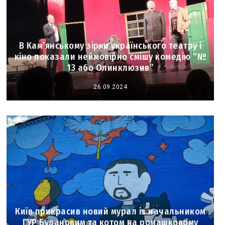
В Кам’янському зірки українського театру і
кіно показали неймовірно смішу комедію “№
13 або Олинклюзив”
26.09.2024
Київ прикрасив новий мурал із начальником
ГУР Будановим та котом на ромашковому