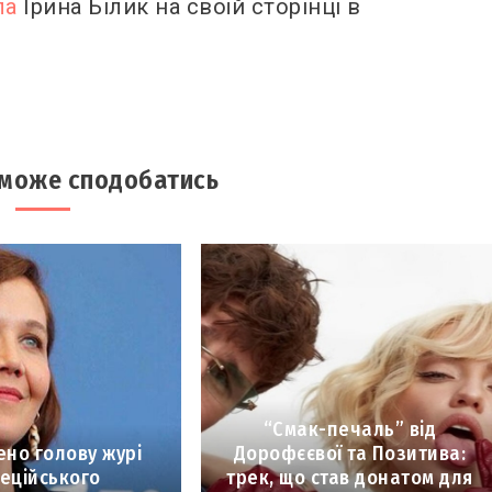
ла
Ірина Білик на своїй сторінці в
 може сподобатись
“Смак-печаль” від
но голову журі
Дорофєєвої та Позитива:
еційського
трек, що став донатом для