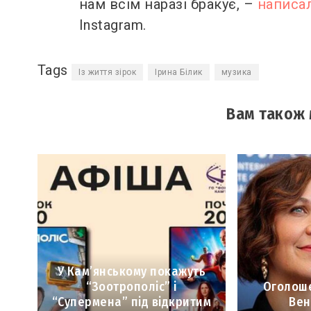
нам всім наразі бракує, –
написа
Instagram.
Tags
Із життя зірок
Ірина Білик
музика
Вам також
У Кам’янському покажуть
“Зоотрополіс” і
Оголоше
“Супермена” під відкритим
Вен