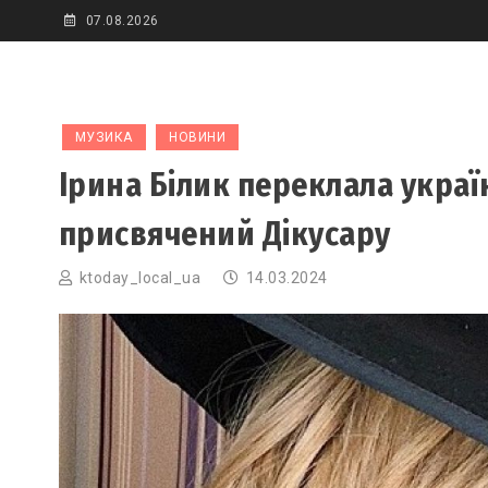
Skip
07.08.2026
to
content
МУЗИКА
НОВИНИ
Ірина Білик переклала украї
присвячений Дікусару
ktoday_local_ua
14.03.2024