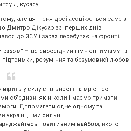
тру Дікусару.
тому, але ця пісня досі асоціюється саме з
 що Дмитро Дікусар зз перших днів
ся до ЗСУ і зараз перебуває на фронті.
м разом” – це своєрідний гімн оптимізму та
ь підтримки, розуміння та безумовної любові
 вірить у силу спільності та мріє про
 ми обʼєднані як ніколи і маємо тримати
ремоги. Допомагати одне одному та
 українці, ми сильні!
а заряджайтесь позитивним вайбом, якого