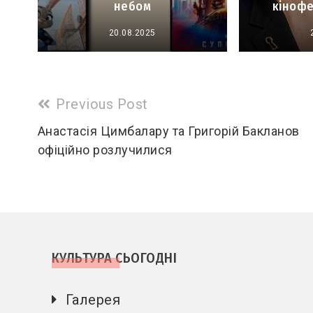
небом
кіноф
20.08.2025
Read
Previous Post
more
Анастасія Цимбалару та Григорій Бакланов
офіційно розлучилися
articles
КУЛЬТУРА СЬОГОДНІ
Галерея