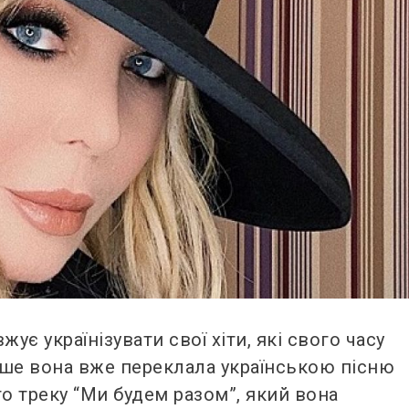
ує українізувати свої хіти, які свого часу
іше вона вже переклала українською пісню
го треку “Ми будем разом”, який вона