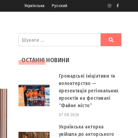
Українська
Русский
Ви
шукали
ОСТАННІ НОВИНИ
Громадські ініціативи та
волонтерство —
презентація регіональних
проєктів на фестивалі
“Файне місто”
07.08.2026
Українська акторка
увійшла до акторського