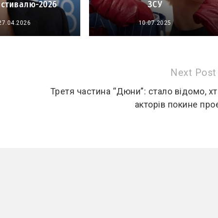
естивалю-2026
ЗСУ
27.04.2026
10.07.2025
Next Post
Третя частина “Дюни”: стало відомо, хт
акторів покине про