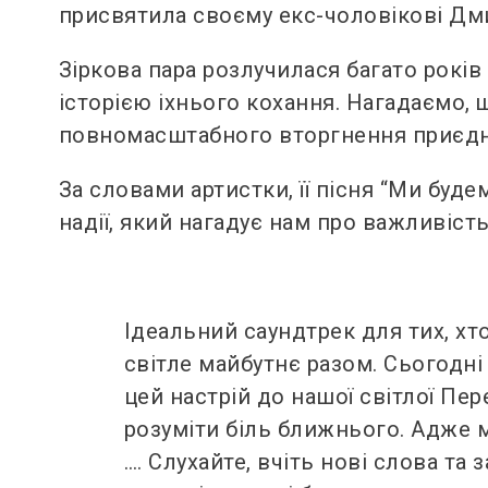
присвятила своєму екс-чоловікові Дми
Зіркова пара розлучилася багато років 
історією іхнього кохання. Нагадаємо,
повномасштабного вторгнення приєднав
За словами артистки, її пісня “Ми буде
надії, який нагадує нам про важливіст
Ідеальний саундтрек для тих, хто
світле майбутнє разом. Сьогодні
цей настрій до нашої світлої Пе
розуміти біль ближнього. Адже ми
…. Слухайте, вчіть нові слова т