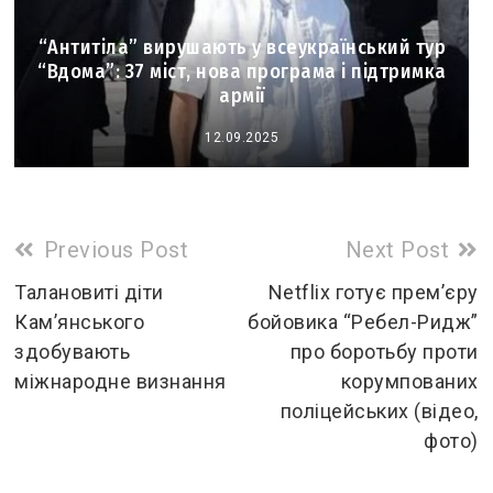
“Антитіла” вирушають у всеукраїнський тур
“Вдома”: 37 міст, нова програма і підтримка
армії
12.09.2025
Read
Previous Post
Next Post
more
Талановиті діти
Netflix готує прем’єру
Кам’янського
бойовика “Ребел-Ридж”
articles
здобувають
про боротьбу проти
міжнародне визнання
корумпованих
поліцейських (відео,
фото)