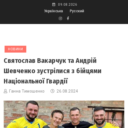
Skip
09.08.2026
to
Українська
Русский
content
НОВИНИ
Святослав Вакарчук та Андрій
Шевченко зустрілися з бійцями
Національної Гвардії
Ганна Тимошенко
26.08.2024