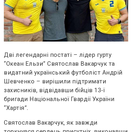
Дві легендарні постаті – лідер гурту
“Океан Ельзи” Святослав Вакарчук та
видатний український футболіст Андрій
Шевченко – вирішили підтримати
захисників, відвідавши бійців 13-ї
бригади Національної Гвардії України
“Хартія”.
Святослав Вакарчук, як завжди
торкнувся сердець присутніх, виконавши