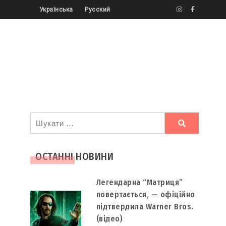
Українська
Русский
Ви
шукали
ОСТАННІ НОВИНИ
Легендарна “Матриця”
повертається, — офіційно
підтвердила Warner Bros.
(відео)