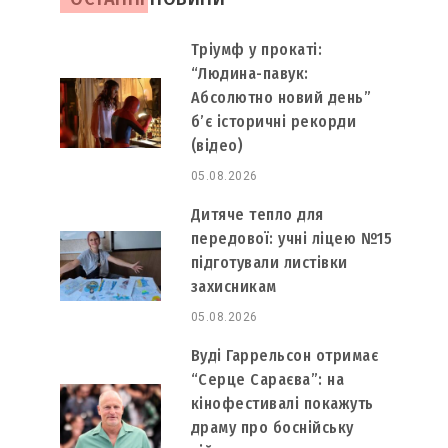
Тріумф у прокаті:
“Людина-павук:
Абсолютно новий день”
б’є історичні рекорди
(відео)
05.08.2026
Дитяче тепло для
передової: учні ліцею №15
підготували листівки
захисникам
05.08.2026
Вуді Гаррельсон отримає
“Серце Сараєва”: на
кінофестивалі покажуть
драму про боснійську