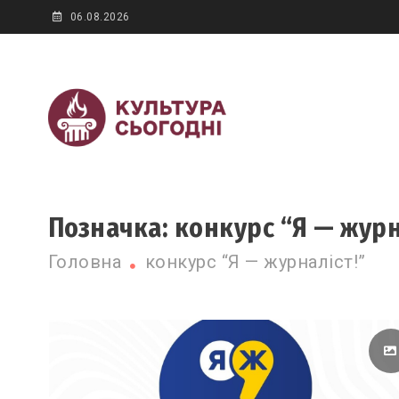
Skip
06.08.2026
to
content
Новини культур
Культура сьогодні
Позначка:
конкурс “Я — журн
Головна
конкурс “Я — журналіст!”