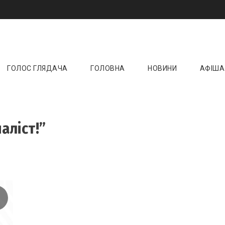
и онлайн ☝️ Новини кіно, музики, театру та 
ktoday.com.ua
ГОЛОС ГЛЯДАЧА
ГОЛОВНА
НОВИНИ
АФІША
аліст!”