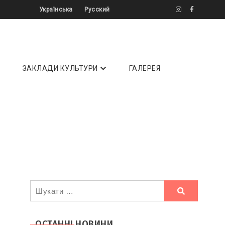
Українська
Русский
літератури ✔️ Інтерв'ю ✔️ Огляди ⏩
ЗАКЛАДИ КУЛЬТУРИ
ГАЛЕРЕЯ
Ви
шукали
ОСТАННІ НОВИНИ