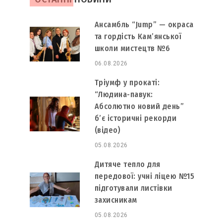
Ансамбль “Jump” — окраса
та гордість Кам’янської
школи мистецтв №6
06.08.2026
Тріумф у прокаті:
“Людина-павук:
Абсолютно новий день”
б’є історичні рекорди
(відео)
05.08.2026
Дитяче тепло для
передової: учні ліцею №15
підготували листівки
захисникам
05.08.2026