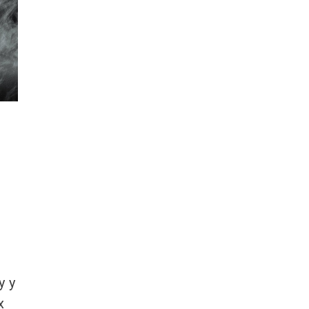
у у
х