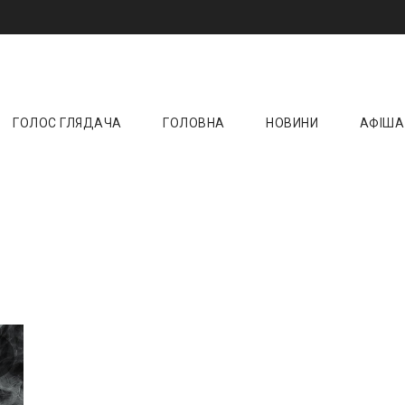
и онлайн ☝️ Новини кіно, музики, театру та 
ktoday.com.ua
ГОЛОС ГЛЯДАЧА
ГОЛОВНА
НОВИНИ
АФІША