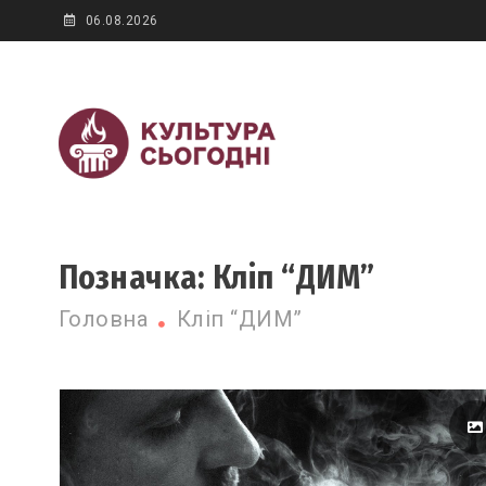
Skip
06.08.2026
to
content
Новини культур
Культура сьогодні
Позначка:
Кліп “ДИМ”
Головна
Кліп “ДИМ”