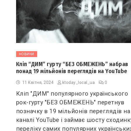
НОВИНИ
Кліп “ДИМ” гурту “БЕЗ ОБМЕЖЕНЬ” набрав
понад 19 мільйонів переглядів на YouTube
11 Квітня, 2024
ktoday_local_ua
0
Кліп "ДИМ" популярного українського
рок-гурту "БЕЗ ОБМЕЖЕНЬ" перетнув
позначку в 19 мільйонів переглядів на
каналі YouTube і займає шосту сходинк
переліку самих популярних українськи