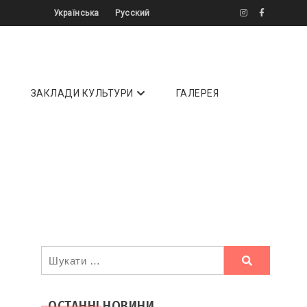
Українська
Русский
літератури ✔️ Інтерв'ю ✔️ Огляди ⏩
ЗАКЛАДИ КУЛЬТУРИ
ГАЛЕРЕЯ
Ви
шукали
ОСТАННІ НОВИНИ