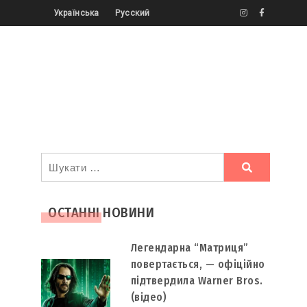
Українська
Русский
Ви
шукали
ОСТАННІ НОВИНИ
Легендарна “Матриця”
повертається, — офіційно
підтвердила Warner Bros.
(відео)