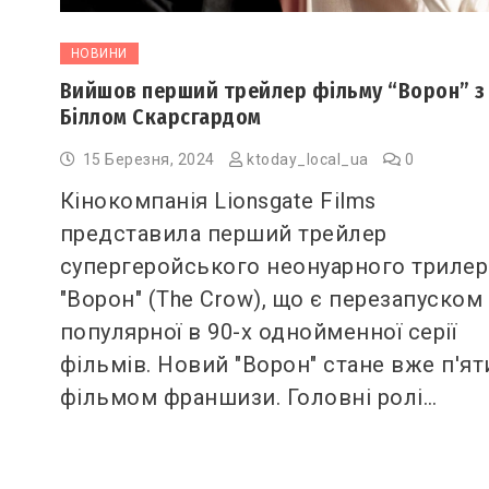
НОВИНИ
Вийшов перший трейлер фільму “Ворон” з
Біллом Скарсгардом
15 Березня, 2024
ktoday_local_ua
0
Кінокомпанія Lionsgate Films
представила перший трейлер
супергеройського неонуарного трилер
"Ворон" (The Crow), що є перезапуском
популярної в 90-х однойменної серії
фільмів. Новий "Ворон" стане вже п'я
фільмом франшизи. Головні ролі…