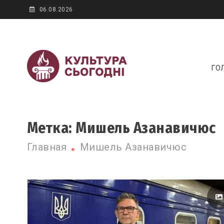
Skip
06.08.2026
to
content
Новини культур
ГО
Культура сегодня
Метка:
Мишель Азанавичюс
Главная
Мишель Азанавичюс