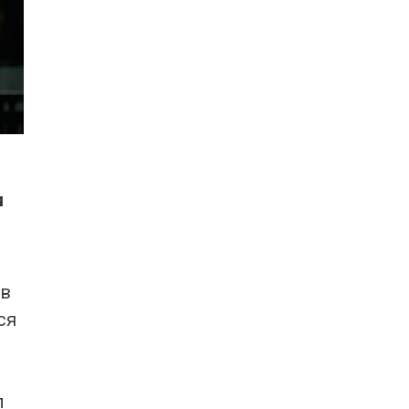
и
 в
ся
л